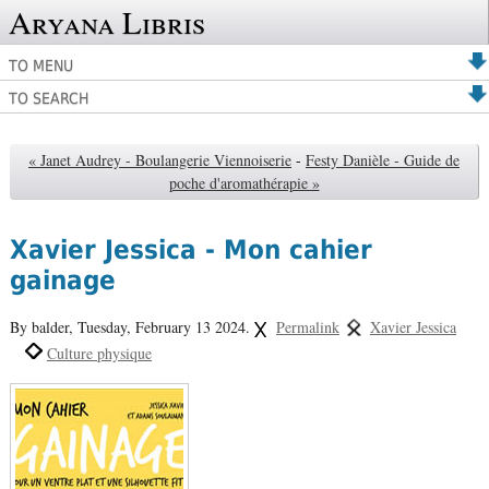
Aryana Libris
TO MENU
TO SEARCH
« Janet Audrey - Boulangerie Viennoiserie
-
Festy Danièle - Guide de
poche d'aromathérapie »
Xavier Jessica - Mon cahier
gainage
By balder,
Tuesday, February 13 2024.
Permalink
Xavier Jessica
Culture physique