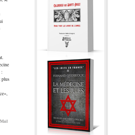
é
ui
e
t.
ecine
 :
t plus
nce»,
Mail