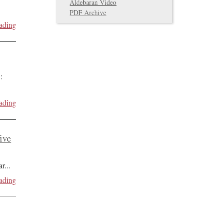
Aldebaran Video
PDF Archive
ading
:
ading
five
ar
...
ading