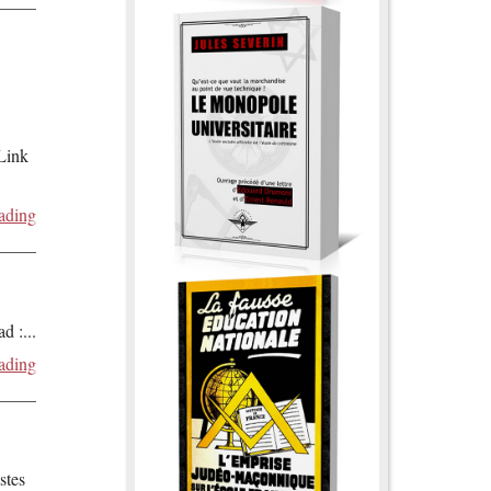
 Link
ading
ad :
...
ading
stes