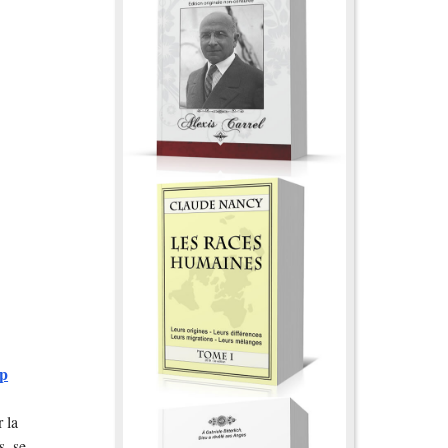
ip
 la
s, se