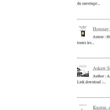
du sauvetage
...
Houssay 
Auteur : H
toutes les
...
Askew Se
Author : A
Link download :
...
Kuatsu, o