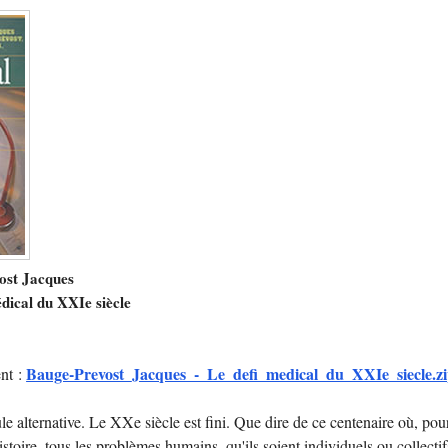
ost Jacques
dical du XXIe siècle
Bauge-Prevost_Jacques_-_Le_defi_medical_du_XXIe_siecle.z
nt :
e alternative. Le XXe siècle est fini. Que dire de ce centenaire où, pour
istoire, tous les problèmes humains, qu'ils soient individuels ou collectif