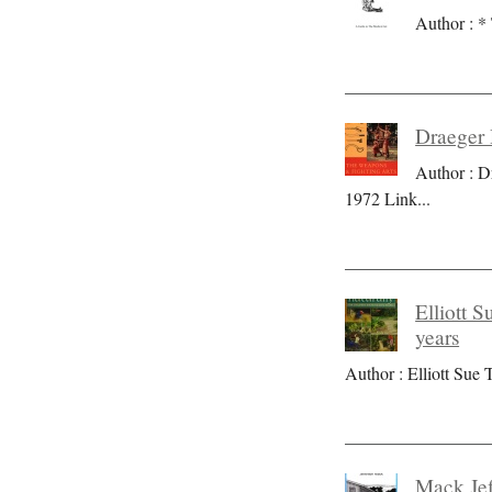
Author : * 
Draeger 
Author : D
1972 Link
...
Elliott S
years
Author : Elliott Sue T
Mack Jef