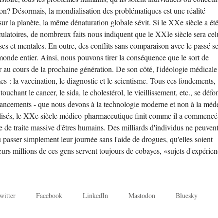
on? Désormais, la mondialisation des problématiques est une réalité
sur la planète, la même dénaturation globale sévit. Si le XXe siècle a ét
rculatoires, de nombreux faits nous indiquent que le XXIe siècle sera cel
ses et mentales. En outre, des conflits sans comparaison avec le passé s
onde entier. Ainsi, nous pouvons tirer la conséquence que le sort de
r au cours de la prochaine génération. De son côté, l'idéologie médicale
es : la vaccination, le diagnostic et le scientisme. Tous ces fondements,
touchant le cancer, le sida, le cholestérol, le vieillissement, etc., se défon
ancements - que nous devons à la technologie moderne et non à la méd
réalisés, le XXe siècle médico-pharmaceutique finit comme il a commencé
e de traite massive d'êtres humains. Des milliards d'individus ne peuven
u passer simplement leur journée sans l'aide de drogues, qu'elles soient
eurs millions de ces gens servent toujours de cobayes, «sujets d'expérie
witter
Facebook
LinkedIn
Mastodon
Bluesky