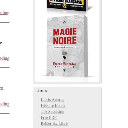
ading
de
ading
20
Liens
Libris Aeterna
ading
Histoire Ebook
The Savoisien
Free PDF
Balder Ex-Libris