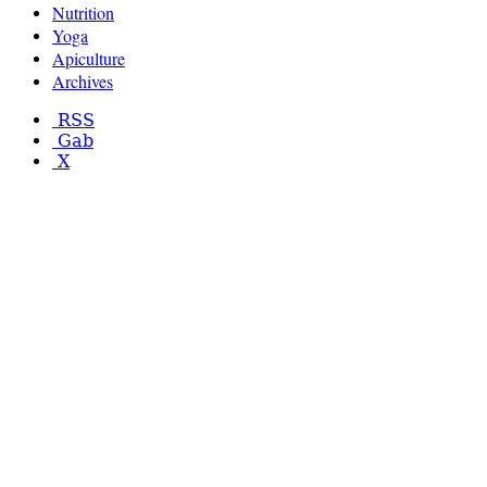
Nutrition
Yoga
Apiculture
Archives
RSS
Gab
X