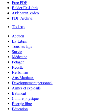
Free PDF
Balder Ex-Libris
Aldebaran Video
PDF Archive
To top
Accueil
Ex-Libris
Tous les tags
Survie
Médecine
Potager
Recette
Herbalism
Arts Martiaux
Développement personnel
Armes et explosifs
Bâtiment
Culture physique
Énergie libre
Éducation