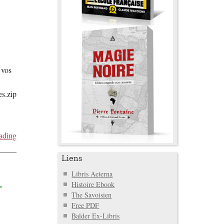
 vos
s.zip
ading
Liens
Libris Aeterna
r
Histoire Ebook
The Savoisien
Free PDF
Balder Ex-Libris