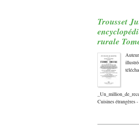
Trousset Ju
encyclopédi
rurale Tom
Auteur
illust
téléch
_Un_million_de_rece
Cuisines étrangères 