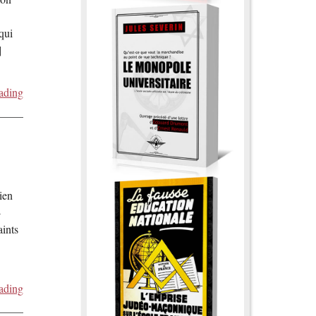
qui
]
ading
ien
-
aints
ading