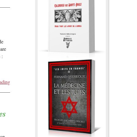
!
de
pare
 :
ading
es
mon