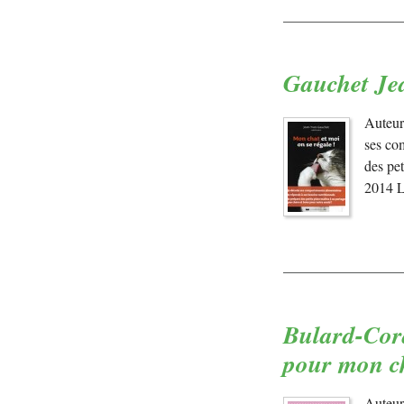
Gauchet Jea
Auteur
ses com
des pet
2014 L
Bulard-Cord
pour mon c
Auteur