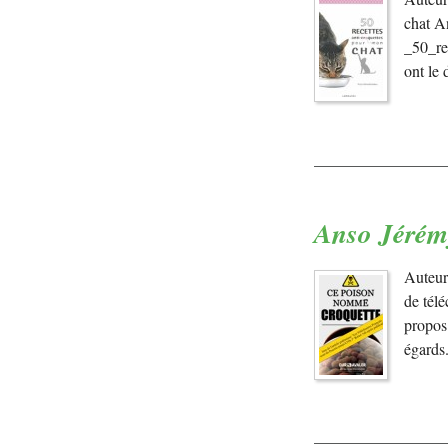
chat A
_50_re
ont le
Anso Jérém
Auteur
de tél
propos.
égards