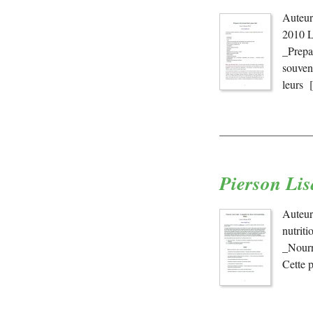
Auteur
2010 L
_Prepa
souvent
leurs 
Pierson Lis
Auteur
nutrit
_Nourri
Cette 