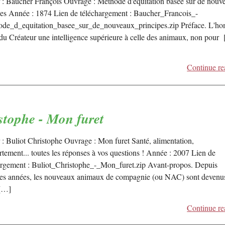
 : Baucher François Ouvrage : Méthode d'équitation basée sur de nouv
pes Année : 1874 Lien de téléchargement : Baucher_Francois_-
de_d_equitation_basee_sur_de_nouveaux_principes.zip Préface. L'h
 du Créateur une intelligence supérieure à celle des animaux, non pour
Continue re
stophe - Mon furet
 : Buliot Christophe Ouvrage : Mon furet Santé, alimentation,
tement... toutes les réponses à vos questions ! Année : 2007 Lien de
argement : Buliot_Christophe_-_Mon_furet.zip Avant-propos. Depuis
es années, les nouveaux animaux de compagnie (ou NAC) sont devenu
 […]
Continue re