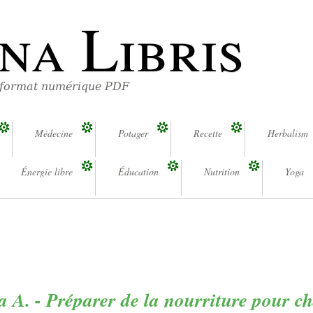
na Libris
 format numérique PDF
Médecine
Potager
Recette
Herbalism
Énergie libre
Éducation
Nutrition
Yoga
a A. - Préparer de la nourriture pour ch