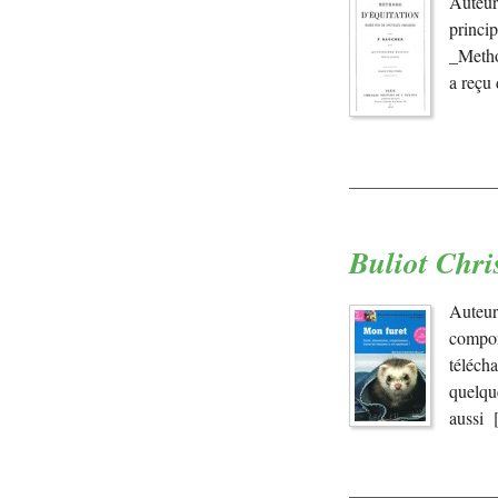
Auteur
princi
_Metho
a reçu
Buliot Chri
Auteur
compor
téléch
quelqu
aussi