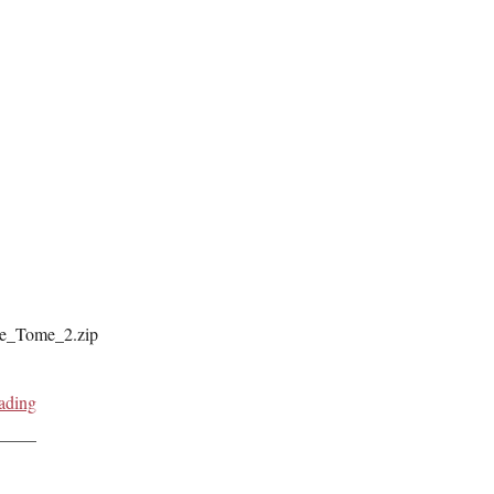
le_Tome_2.zip
ading