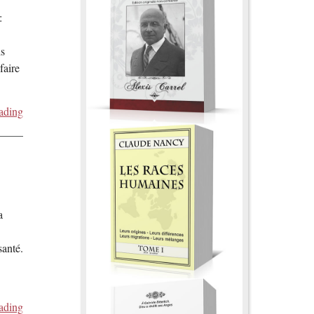
:
is
faire
ading
a
santé.
ading