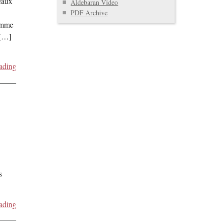
eaux
Aldebaran Video
PDF Archive
omme
 […]
ading
s
ading