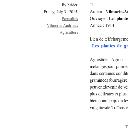
By balder,
Auteur :
Vilmorin-A
Friday, July 31 2015.
Ouvrage :
Les plant
Permalink
Année : 1914
Vilmorin-Andrieux
Agriculture
Lien de téléchargeme
_Les_plantes_de_g
Agrostide - Agrostis
mélangespour prairie
dans certaines condit
graminées fourragères
peuventdevenir de vér
plus délicates et plus
bien connue qu'on les
vulgairesde Traînass
T