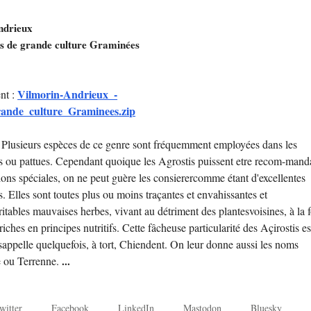
ndrieux
es de grande culture Graminées
Vilmorin-Andrieux_-
nt :
rande_culture_Graminees.zip
. Plusieurs espèces de ce genre sont fréquemment employées dans les
s ou pattues. Cependant quoique les Agrostis puissent etre recom-mand
ions spéciales, on ne peut guère les consierercomme étant d'excellentes
. Elles sont toutes plus ou moins traçantes et envahissantes et
itables mauvaises herbes, vivant au détriment des plantesvoisines, à la f
 riches en principes nutritifs. Cette fâcheuse particularité des Açirostis es
appelle quelquefois, à tort, Chiendent. On leur donne aussi les noms
e ou Terrenne.
...
witter
Facebook
LinkedIn
Mastodon
Bluesky