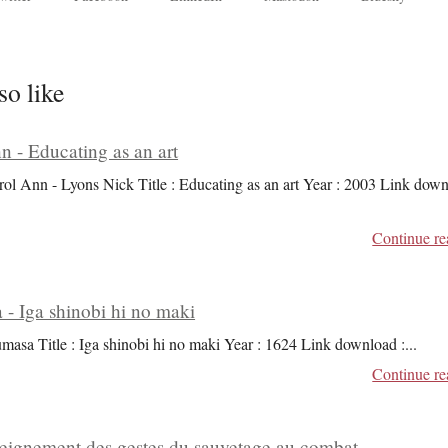
so like
n - Educating as an art
rol Ann - Lyons Nick Title : Educating as an art Year : 2003 Link dow
Continue re
 - Iga shinobi hi no maki
umasa Title : Iga shinobi hi no maki Year : 1624 Link download :
...
Continue re
seignement des gestes du sauvetage au combat