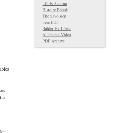
Libris Aeterna
Histoire Ebook
The Savoisien
Free PDF
Balder Ex-Libris
Aldebaran Video
PDF Archive
ables
ois
t si
Mail