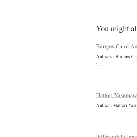
You might al
Bärtges Carol An
Authors : Bärtges Ca
:
...
Hattori Yasumasa
Author : Hattori Yas
Référentiel d’en