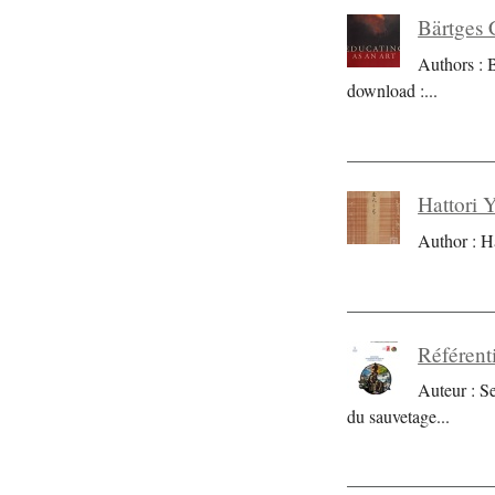
Bärtges 
Authors : 
download :
...
Hattori 
Author : H
Référent
Auteur : S
du sauvetage
...