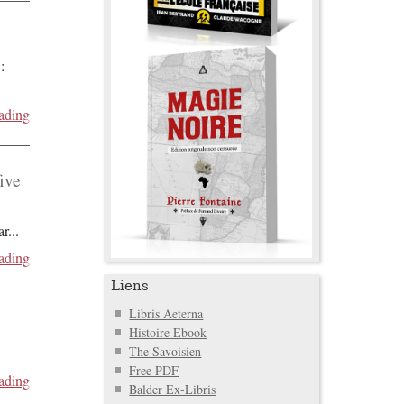
:
ading
five
ar
...
ading
Liens
Libris Aeterna
Histoire Ebook
The Savoisien
Free PDF
ading
Balder Ex-Libris