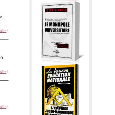
de
ading
20
ading
ading