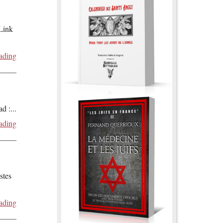
 Link
ading
ad :
...
ading
stes
ading