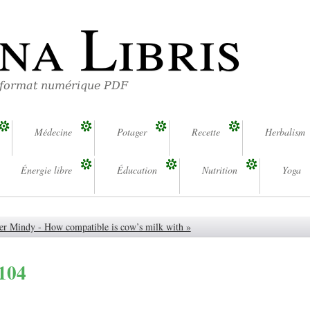
na Libris
 format numérique PDF
Médecine
Potager
Recette
Herbalism
Énergie libre
Éducation
Nutrition
Yoga
er Mindy - How compatible is cow’s milk with »
 104