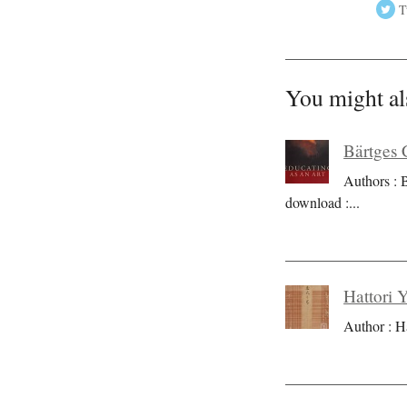
T
You might al
Bärtges 
Authors : 
download :
...
Hattori 
Author : H