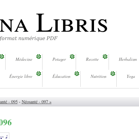
na Libris
 format numérique PDF
Médecine
Potager
Recette
Herbalism
Énergie libre
Éducation
Nutrition
Yoga
anté - 095
-
Néosanté - 097 »
 096