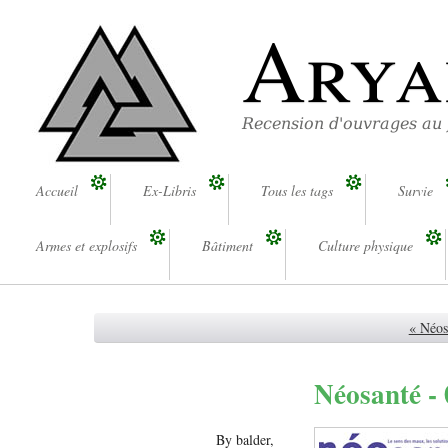
Arya
Recension d'ouvrages au
Accueil
Ex-Libris
Tous les tags
Survie
Armes et explosifs
Bâtiment
Culture physique
« Néos
Néosanté -
By balder,