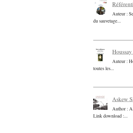
Référent
Auteur : S
du sauvetage
...
Houssay 
Auteur : H
toutes les
...
Askew Se
Author : A
Link download :
...