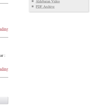
Aldebaran Video
PDF Archive
ading
ar :
ading