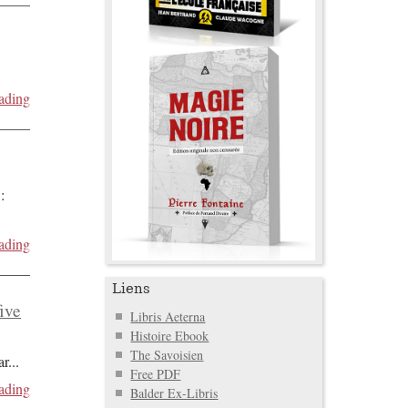
ading
:
ading
Liens
five
Libris Aeterna
Histoire Ebook
The Savoisien
ar
...
Free PDF
ading
Balder Ex-Libris