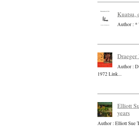
Kuatsu, o
Author : * 
Draeger 
Author : D
1972 Link
...
Elliott S
years
Author : Elliott Sue T