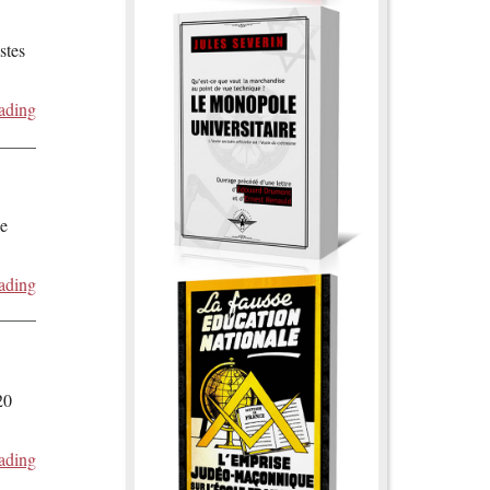
stes
ading
de
ading
20
ading