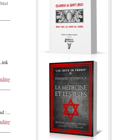
Mail
 Link
ading
ad :
...
ading