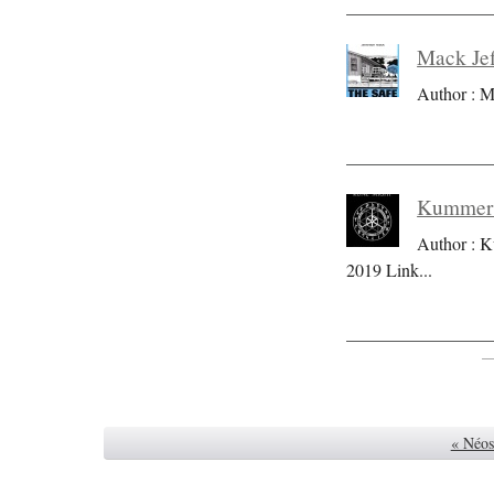
Mack Jef
Author : M
Kummer S
Author : K
2019 Link
...
« Néos