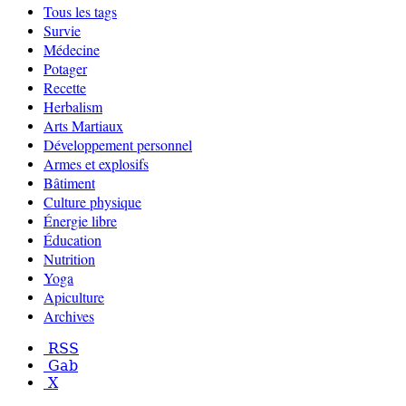
Tous les tags
Survie
Médecine
Potager
Recette
Herbalism
Arts Martiaux
Développement personnel
Armes et explosifs
Bâtiment
Culture physique
Énergie libre
Éducation
Nutrition
Yoga
Apiculture
Archives
RSS
Gab
X