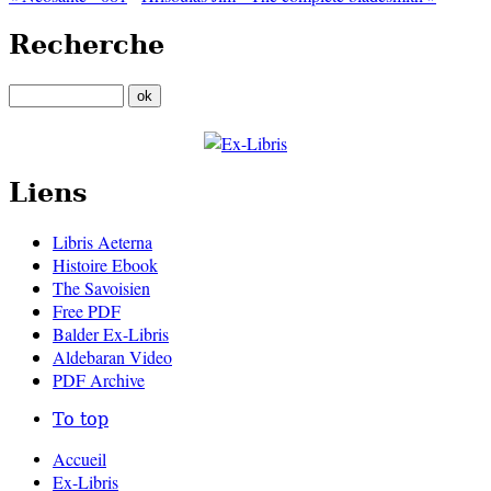
Recherche
Liens
Libris Aeterna
Histoire Ebook
The Savoisien
Free PDF
Balder Ex-Libris
Aldebaran Video
PDF Archive
To top
Accueil
Ex-Libris