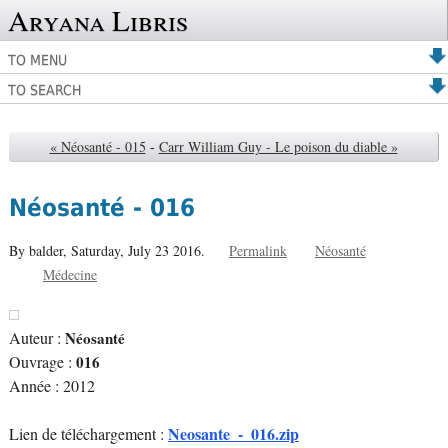
Aryana Libris
TO MENU
TO SEARCH
« Néosanté - 015
-
Carr William Guy - Le poison du diable »
Néosanté - 016
By balder,
Saturday, July 23 2016.
Permalink
Néosanté
Médecine
Auteur :
Néosanté
Ouvrage :
016
Année : 2012
Neosante_-_016.zip
Lien de téléchargement :