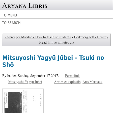
Aryana Libris
TO MENU
TO SEARCH
« Sprenger Marilee - How to teach so students
-
Hertzberg Jeff - Healthy
bread in five minutes a »
Mitsuyoshi Yagyū Jūbei - Tsuki no
Shô
By balder,
Sunday, September 17 2017.
Permalink
Mitsuyoshi Yagyū Jūbei
Armes et explosifs
Arts Martiaux