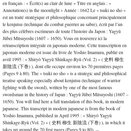
en français : « Écrit(s) au clair de lune » Titre en anglais : «
Annotation(s) in the moonlight » Année : 1642 Le « tsuki no sho »
est un traité stratégique et philosophique concernant principalement
le kenjutsu (technique du combat guerrier au sabre), écrit par l’un
des plus célèbres escrimeurs de toute l’histoire du Japon : Yagyû
Jûbei Mitsuyoshi (1607 – 1650). Vous en trouverez ici la
retranscription intégrale en japonais moderne. Cette transcription en
japonais moderne est issue du livre de Yoshio Imamura, publié en
avril 1995 : « Shiryô Yagyû Shinkage-Ryû (Vol. 2) » ( 史料 柳生
新陰流 (下巻) ), dont elle occupe environ les 70 premières pages
(Pages 9 à 80). The « tsuki no sho » is a strategic and philosophical
treatise speaking especially about kenjutsu (technique of warrior
fighting with the sword), written by one of the most famous
swordsman in the history of Japan : Yagyû Jûbei Mitsuyoshi (1607 –
1650). You will find here a full translation of this book, in modern
japanese. This transcript in modern japanese is from the book of
Yoshio Imamura, published in April 1995 : « Shiryô Yagyû
Shinkage-Ryû (Vol. 2) » ( 史料 柳生 新陰流 (下巻) ), in which it
takes up around the 70 first pages (Pages 9 to 80).
...