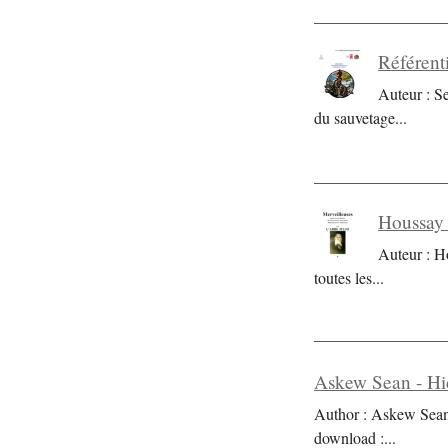
Référent
Auteur : S
du sauvetage
...
Houssay 
Auteur : H
toutes les
...
Askew Sean - Hi
Author : Askew Sean 
download :
...