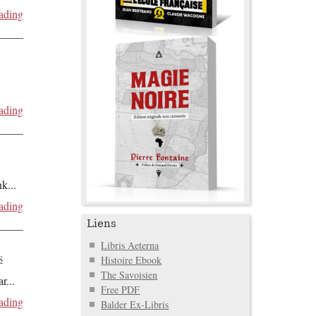
ading
ading
nk
...
ading
Liens
Libris Aeterna
s
Histoire Ebook
The Savoisien
ar
...
Free PDF
ading
Balder Ex-Libris