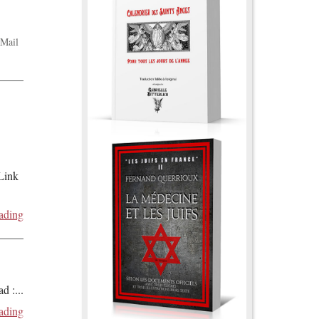
Mail
 Link
ading
ad :
...
ading