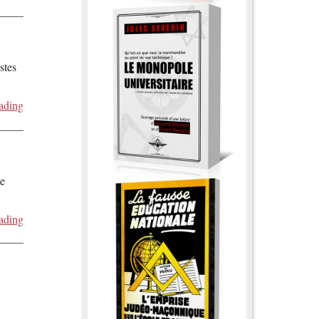
stes
ading
de
ading