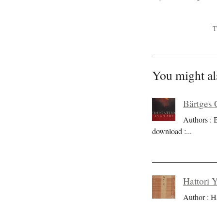
T
You might al
Bärtges 
Authors : 
download :
...
Hattori 
Author : H