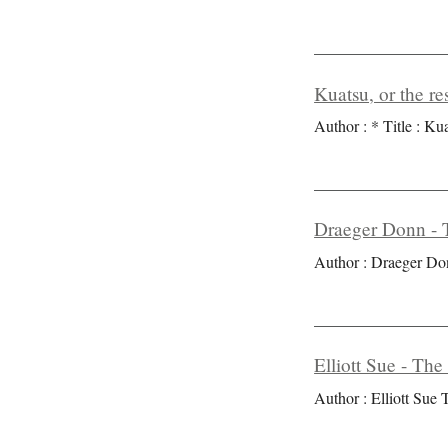
Kuatsu, or the res
Author : * Title : Kua
Draeger Donn - T
Author : Draeger Don
Elliott Sue - The
Author : Elliott Sue T