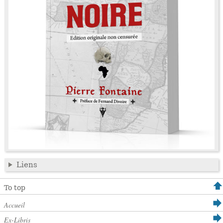
Liens
To top
Accueil
Ex-Libris