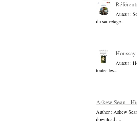
Référent
Auteur : S
du sauvetage
...
Houssay 
Auteur : H
toutes les
...
Askew Sean - Hi
Author : Askew Sean 
download :
...