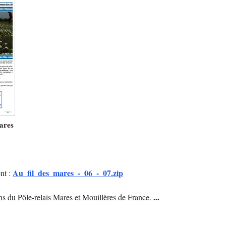
mares
Au_fil_des_mares_-_06_-_07.zip
nt :
ons du Pôle-relais Mares et Mouillères de France.
...