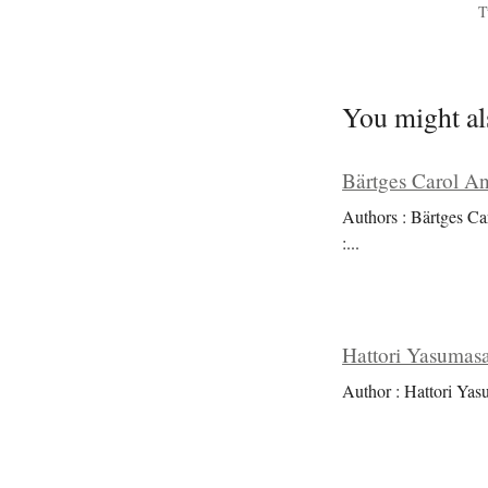
T
You might al
Bärtges Carol An
Authors : Bärtges Ca
:
...
Hattori Yasumasa
Author : Hattori Yas