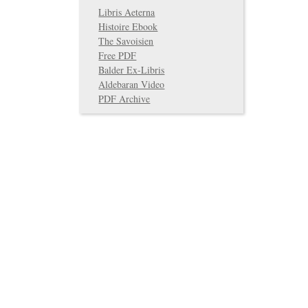
Libris Aeterna
Histoire Ebook
The Savoisien
Free PDF
Balder Ex-Libris
Aldebaran Video
PDF Archive