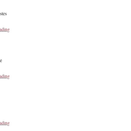
stes
ading
de
ading
ading