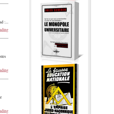
ad :
...
ading
stes
ading
de
ading