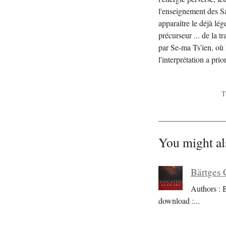
l'enseignement des Sa
apparaître le déjà lé
précurseur ... de la 
par Se-ma Ts'ien, où 
l'interprétation a pri
T
You might al
Bärtges 
Authors : 
download :
...