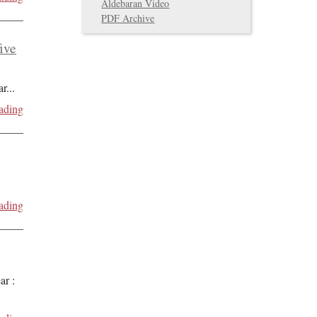
Aldebaran Video
PDF Archive
five
ar
...
ading
ading
ar :