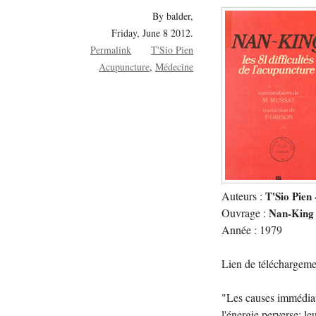
By balder,
Friday, June 8 2012.
Permalink
T'Sio Pien
Acupuncture
Médecine
Auteurs :
T'Sio Pien
Ouvrage :
Nan-King L
Année : 1979
Lien de téléchargeme
"Les causes immédiate
l'énergie perverse; l