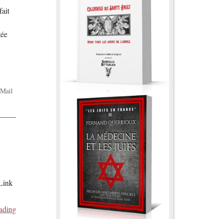
fait
tée
Mail
 Link
ading