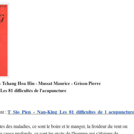
 - Tchang Hoa Hiu - Mussat Maurice - Grison Pierre
es 81 difficultés de l'acupuncture
T_Sio_Pien_-_Nan-King_Les_81_difficultes_de_l_acupuncture
nt :
s des maladies, ce sont le boire et le manger, la froideur du vent ou
eur cause profonde, ce sont les excès de l'homme qui s'éloigne de