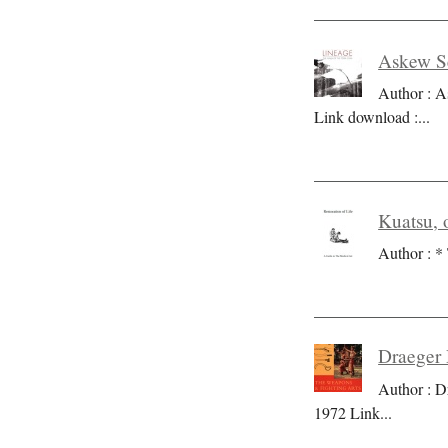
Askew Se
Author : A
Link download :
...
Kuatsu, o
Author : * 
Draeger 
Author : D
1972 Link
...