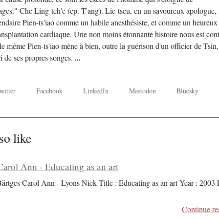
ges." Che Ling-tch'e (ep. T'ang). Lie-tseu, en un savoureux apologue, 
gendaire Pien-ts'iao comme un habile anesthésiste, et comme un heureux
transplantation cardiaque. Une non moins étonnante histoire nous est con
le même Pien-ts'iao mène à bien, outre la guérison d'un officier de Tsin,
ori de ses propres songes.
...
witter
Facebook
LinkedIn
Mastodon
Bluesky
so like
Carol Ann - Educating as an art
Bärtges Carol Ann - Lyons Nick Title : Educating as an art Year : 2003
Continue re