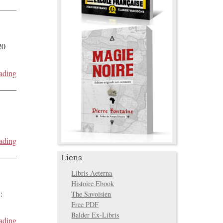
20
ading
ading
Liens
Libris Aeterna
Histoire Ebook
:
The Savoisien
Free PDF
Balder Ex-Libris
ading