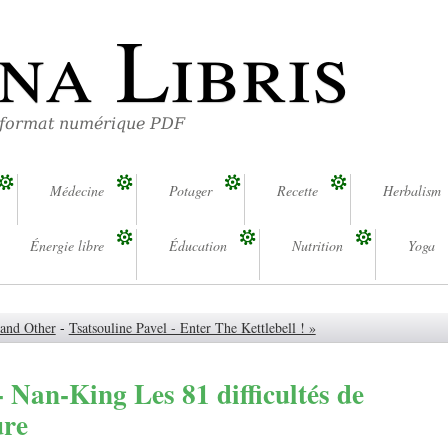
na Libris
 format numérique PDF
Médecine
Potager
Recette
Herbalism
Énergie libre
Éducation
Nutrition
Yoga
 and Other
-
Tsatsouline Pavel - Enter The Kettlebell ! »
- Nan-King Les 81 difficultés de
ure