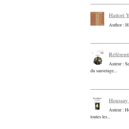
Hattori 
Author : H
Référent
Auteur : S
du sauvetage
...
Houssay 
Auteur : H
toutes les
...