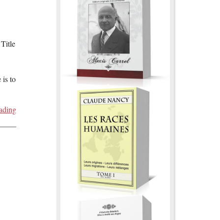
Title
is to
ading