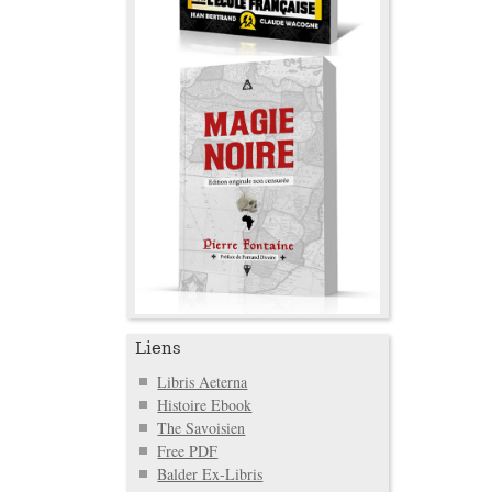
Liens
Libris Aeterna
Histoire Ebook
The Savoisien
Free PDF
Balder Ex-Libris