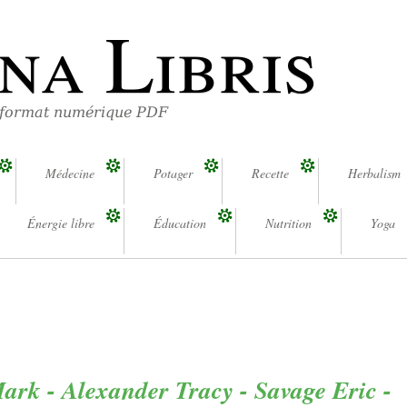
na Libris
 format numérique PDF
Médecine
Potager
Recette
Herbalism
Énergie libre
Éducation
Nutrition
Yoga
rk - Alexander Tracy - Savage Eric -