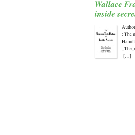
Wallace Fra
inside secre
Author
: The 
Hamil
_The_n
[…]