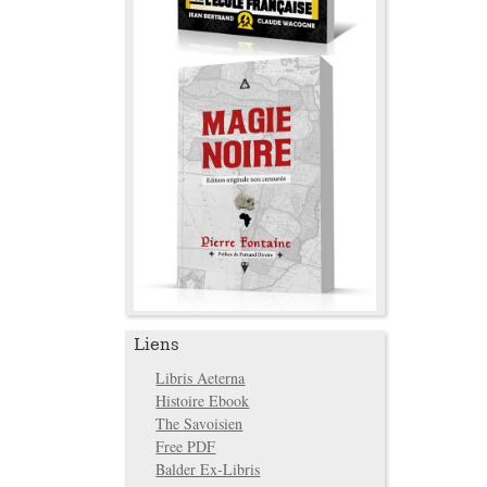
Liens
Libris Aeterna
Histoire Ebook
The Savoisien
Free PDF
Balder Ex-Libris