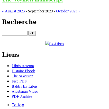
« August 2023
- September 2023 -
October 2023 »
Recherche
Liens
Libris Aeterna
Histoire Ebook
The Savoisien
Free PDF
Balder Ex-Libris
Aldebaran Video
PDF Archive
To top