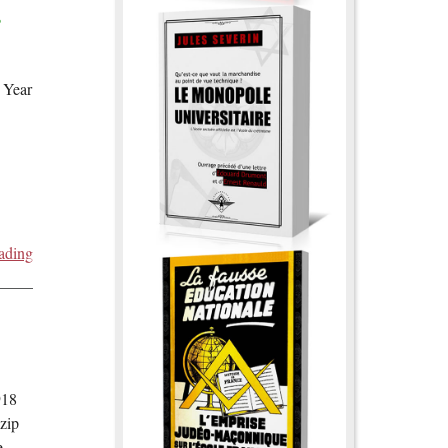
e
 Year
ading
918
zip
e