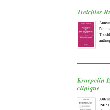
Treichler Ru
Auteur 
l'anth
Treich
anthro
Kraepelin E
clinique
Auteur
1907 L