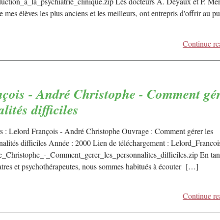
duction_a_la_psychiatrie_clinique.zip Les docteurs A. Deyaux et P. Mer
 mes élèves les plus anciens et les meilleurs, ont entrepris d'offrir au pu
Continue re
çois - André Christophe - Comment gé
lités difficiles
s : Lelord François - André Christophe Ouvrage : Comment gérer les
nalités difficiles Année : 2000 Lien de téléchargement : Lelord_Francoi
_Christophe_-_Comment_gerer_les_personnalites_difficiles.zip En tan
atres et psychothérapeutes, nous sommes habitués à écouter […]
Continue re