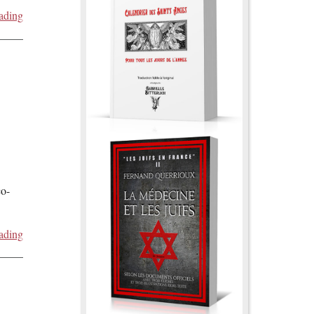
ading
co-
ading