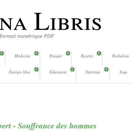
na Libris
 format numérique PDF
Médecine
Potager
Recette
Herbalism
Énergie libre
Éducation
Nutrition
Yoga
ert - Souffrance des hommes