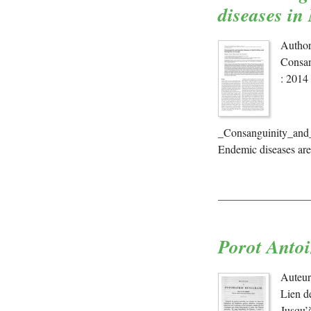
diseases in
Author
Consan
: 2014
_Consanguinity_and_
Endemic diseases ar
Porot Antoi
Auteur
Lien d
Jusqu’à