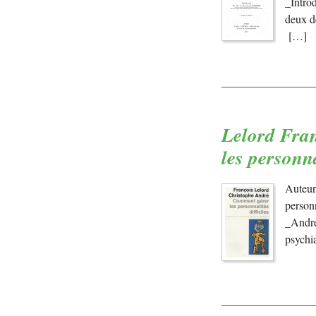
_Intro
deux de
[…]
Lelord Fran
les personna
Auteur
person
_Andre
psychi