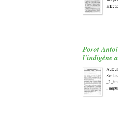
sélect
Porot Antoi
l'indigène 
Auteur 
Ses fa
_L_imp
l’impu