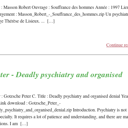
 : Masson Robert Ouvrage : Souffrance des hommes Année : 1997 Lie
argement : Masson_Robert_-_Souffrance_des_hommes.zip Un psychiat
oge Thérèse de Lisieux. ... […]
Continue re
ter - Deadly psychiatry and organised
 : Gotzsche Peter C. Title : Deadly psychiatry and organised denial Yea
ink download : Gotzsche_Peter_-
y_psychiatry_and_organised_denial.zip Introduction. Psychiatry is not
ecialty. It requires a lot of patience and understanding, and there are m
ations. I am […]