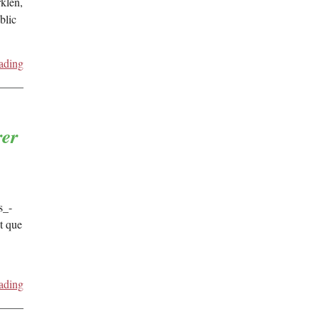
klen,
blic
ading
rer
s_-
t que
ading