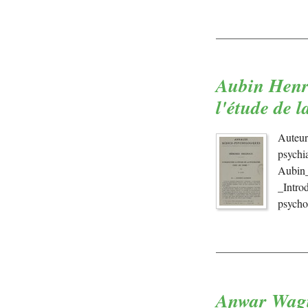
Aubin Henr
l'étude de l
Auteur
psychi
Aubin
_Intro
psycho
Anwar Wagi