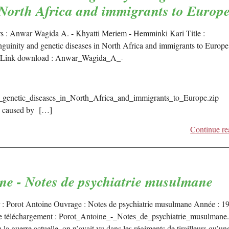
 North Africa and immigrants to Europ
s : Anwar Wagida A. - Khyatti Meriem - Hemminki Kari Title :
guinity and genetic diseases in North Africa and immigrants to Europe
 Link download : Anwar_Wagida_A_-
genetic_diseases_in_North_Africa_and_immigrants_to_Europe.zip
e caused by […]
Continue re
ne - Notes de psychiatrie musulmane
 : Porot Antoine Ouvrage : Notes de psychiatrie musulmane Année : 1
e téléchargement : Porot_Antoine_-_Notes_de_psychiatrie_musulmane.
 la guerre actuelle, on n’avait vu dans les régiments de tirailleurs qu’un