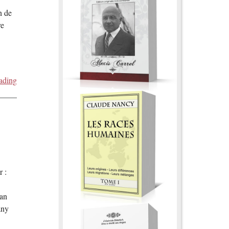
n de
re
ading
r :
 an
any