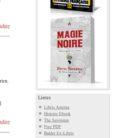
ading
rien.
Liens
]
Libris Aeterna
Histoire Ebook
The Savoisien
ading
Free PDF
Balder Ex-Libris