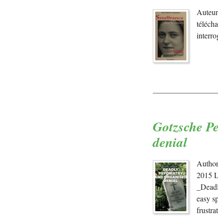
Auteur
téléch
interr
Gotzsche Pe
denial
Author
2015 L
_Deadl
easy sp
frustr