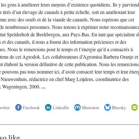
les gens à améliorer leurs moyens d’existence quotidiens. Ils y parvien
 tirés d’un élevage de canards à petite échelle, soit en améliorant leur
nne avec des oeufs et de la viande de canards. Nous espérons que cet
 de nombreuses personnes. Nous tenons à exprimer notre reconnaissanc
itut Spelderholt de Beekbergen, aux Pays-Bas. En tant que spécialiste d
s et des canards, il nous a fourni des information précieuses et des
es. Nous le remercions pour le temps et l’énergie qu’il a consacrés à
ntenu de cet Agrodok. Les collaborateurs d’Agromisa Barbera Oranje et
 élaboré la version définitive de cette publication. Nous les remercions
 pouvons pas tous nommer ici, d’avoir consacré leur temps et leur éner
Nieuwenhuis, rédactrice en chef Marg Leijdens, coordinatrice des
ok Wageningen, 2000.
...
witter
Facebook
LinkedIn
Mastodon
Bluesky
so like