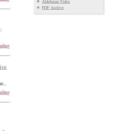
Aldebaran Video
PDF Archive
:
ading
five
ar
...
ading