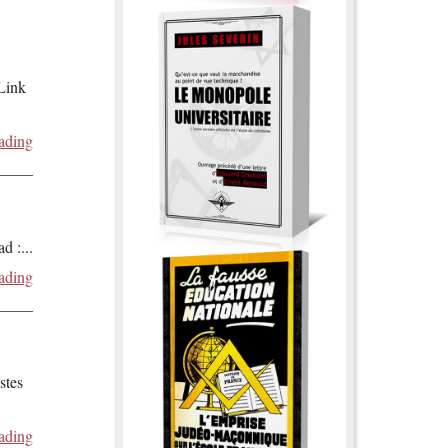
 Link
ading
ad :
...
ading
stes
ading