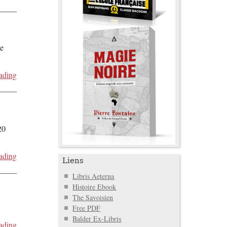
de
ading
20
ading
Liens
Libris Aeterna
Histoire Ebook
The Savoisien
Free PDF
Balder Ex-Libris
ading