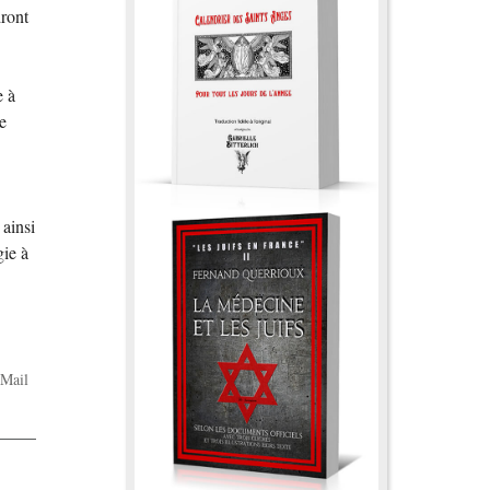
dront
e à
e
 ainsi
gie à
Mail