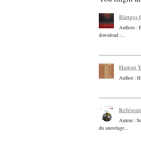
Bärtges 
Authors : 
download :
...
Hattori 
Author : H
Référent
Auteur : S
du sauvetage
...