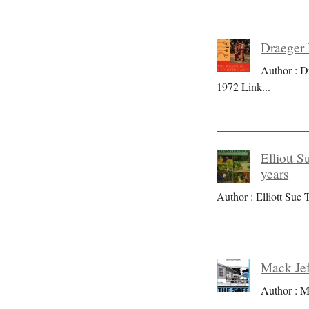
Draeger 
Author : D
1972 Link
...
Elliott S
years
Author : Elliott Sue T
Mack Jef
Author : M