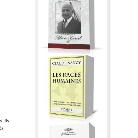
. Ils
ds