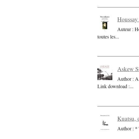
Houssay 
Auteur : H
toutes les
...
Askew Se
Author : A
Link download :
...
Kuatsu, o
Author : * 