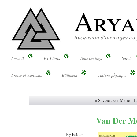
Arya
Recension d'ouvrages au
Accueil
Ex-Libris
Tous les tags
Survie
Armes et explosifs
Bâtiment
Culture physique
« Savoie Jean-Marie - L'
Van Der Meu
By balder,