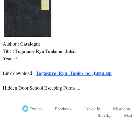
Author :
Catalogue
Title :
Togakure Ryu Tonko no Jutsu
Year : *
Togakure_Ryu_Tonko_no_Jutsu.zip
Link download :
Hidden Door School Escaping Forms.
...
Twitter
Facebook
LinkedIn
Mastodon
Bluesky
Mail