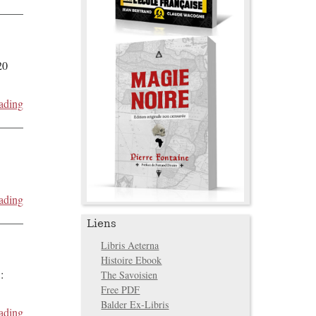
20
ading
ading
Liens
Libris Aeterna
Histoire Ebook
:
The Savoisien
Free PDF
Balder Ex-Libris
ading