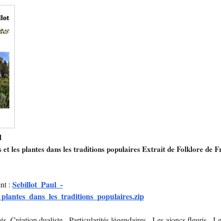
l
 et les plantes dans les traditions populaires Extrait de Folklore de 
Sebillot_Paul_-
nt :
plantes_dans_les_traditions_populaires.zip
tés. Création dualiste - Particularités légendaires - Les ajoncs fleuris - L