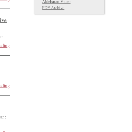
Aldebaran Video
PDF Archive
five
ar
...
ading
ading
ar :