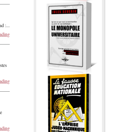
ad :
...
ading
stes
ading
de
ading