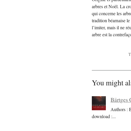
arbres et Noël. La cr
qui concerne les arbre
tradition béarnaise le
l’imiter, mais il ne r
arbre est la contrefa
T
You might al
Bärtges 
Authors : 
download :
...