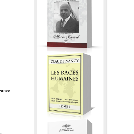
France
es