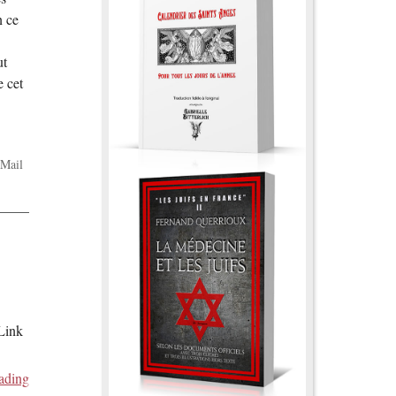
n ce
ut
e cet
Mail
 Link
ading