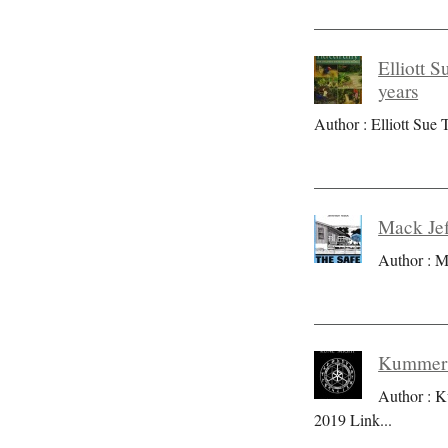
Elliott S
years
Author : Elliott Sue T
Mack Jef
Author : M
Kummer S
Author : K
2019 Link
...