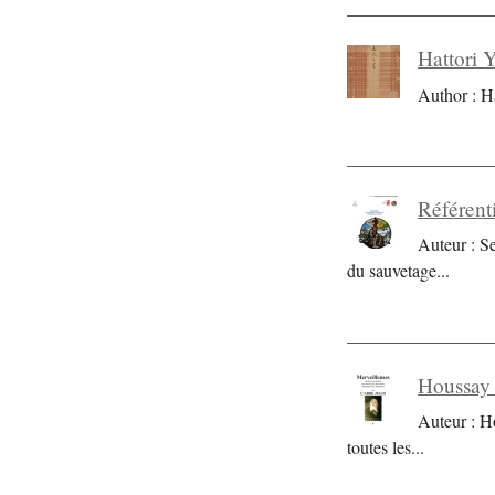
Hattori 
Author : H
Référent
Auteur : S
du sauvetage
...
Houssay 
Auteur : H
toutes les
...