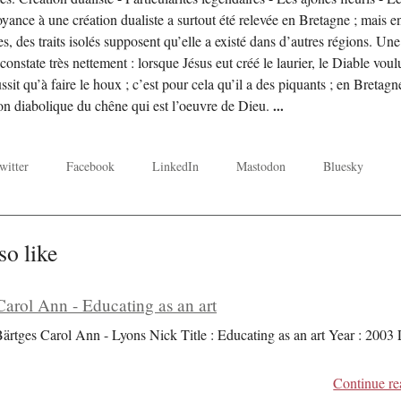
oyance à une création dualiste a surtout été relevée en Bretagne ; mais e
s, des traits isolés supposent qu’elle a existé dans d’autres régions. Une
 constate très nettement : lorsque Jésus eut créé le laurier, le Diable voul
éussit qu’à faire le houx ; c’est pour cela qu’il a des piquants ; en Bretagn
çon diabolique du chêne qui est l’oeuvre de Dieu.
...
witter
Facebook
LinkedIn
Mastodon
Bluesky
so like
Carol Ann - Educating as an art
Bärtges Carol Ann - Lyons Nick Title : Educating as an art Year : 2003
Continue re