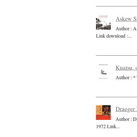
Askew Se
Author : A
Link download :
...
Kuatsu, o
Author : * 
Draeger 
Author : D
1972 Link
...