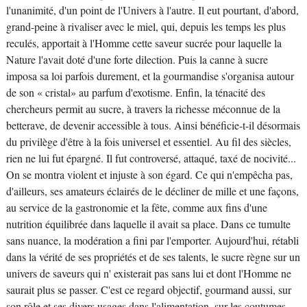
l'unanimité, d'un point de l'Univers à l'autre. Il eut pourtant, d'abord,
grand-peine à rivaliser avec le miel, qui, depuis les temps les plus
reculés, apportait à l'Homme cette saveur sucrée pour laquelle la
Nature l'avait doté d'une forte dilection. Puis la canne à sucre
imposa sa loi parfois durement, et la gourmandise s'organisa autour
de son « cristal» au parfum d'exotisme. Enfin, la ténacité des
chercheurs permit au sucre, à travers la richesse méconnue de la
betterave, de devenir accessible à tous. Ainsi bénéficie-t-il désormais
du privilège d'être à la fois universel et essentiel. Au fil des siècles,
rien ne lui fut épargné. Il fut controversé, attaqué, taxé de nocivité...
On se montra violent et injuste à son égard. Ce qui n'empêcha pas,
d'ailleurs, ses amateurs éclairés de le décliner de mille et une façons,
au service de la gastronomie et la fête, comme aux fins d'une
nutrition équilibrée dans laquelle il avait sa place. Dans ce tumulte
sans nuance, la modération a fini par l'emporter. Aujourd'hui, rétabli
dans la vérité de ses propriétés et de ses talents, le sucre règne sur un
univers de saveurs qui n' existerait pas sans lui et dont l'Homme ne
saurait plus se passer. C'est ce regard objectif, gourmand aussi, sur
son rôle et ses divers usages dans l'alimentation, sur les coutumes