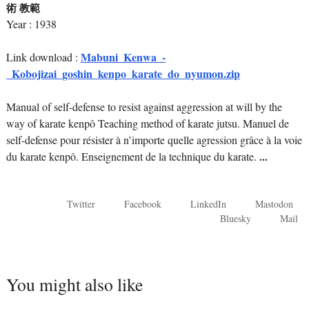
術 教範
Year : 1938
Mabuni_Kenwa_-
Link download :
_Kobojizai_goshin_kenpo_karate_do_nyumon.zip
Manual of self-defense to resist against aggression at will by the
way of karate kenpô Teaching method of karate jutsu. Manuel de
self-defense pour résister à n’importe quelle agression grâce à la voie
du karate kenpô. Enseignement de la technique du karate.
...
Twitter
Facebook
LinkedIn
Mastodon
Bluesky
Mail
You might also like