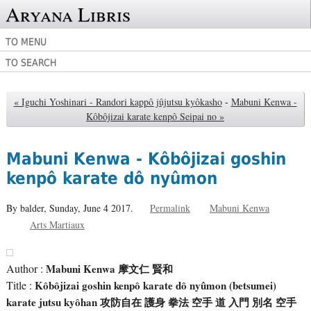
Aryana Libris
TO MENU
TO SEARCH
« Iguchi Yoshinari - Randori kappô jûjutsu kyôkasho
-
Mabuni Kenwa -
Kôbôjizai karate kenpô Seipai no »
Mabuni Kenwa - Kôbôjizai goshin
kenpô karate dô nyûmon
By balder,
Sunday, June 4 2017.
Permalink
Mabuni Kenwa
Arts Martiaux
Author :
Mabuni Kenwa 摩文仁 賢和
Title :
Kôbôjizai goshin kenpô karate dô nyûmon (betsumei)
karate jutsu kyôhan 攻防自在 護身 拳法 空手 道 入門 別名 空手