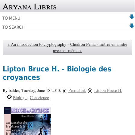
Aryana Libris
TO MENU
TO SEARCH
« An introduction to cryptography
-
Chödrön Pema - Entrer en amitié
avec soi-même »
Lipton Bruce H. - Biologie des
croyances
By balder,
Tuesday, June 18 2013.
Permalink
Lipton Bruce H.
Biologie
Conscience