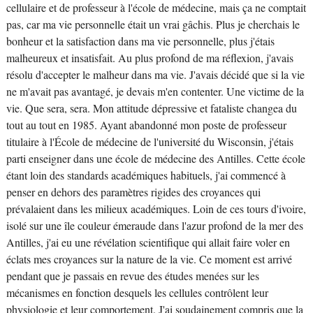
cellulaire et de professeur à l'école de médecine, mais ça ne comptait
pas, car ma vie personnelle était un vrai gâchis. Plus je cherchais le
bonheur et la satisfaction dans ma vie personnelle, plus j'étais
malheureux et insatisfait. Au plus profond de ma réflexion, j'avais
résolu d'accepter le malheur dans ma vie. J'avais décidé que si la vie
ne m'avait pas avantagé, je devais m'en contenter. Une victime de la
vie. Que sera, sera. Mon attitude dépressive et fataliste changea du
tout au tout en 1985. Ayant abandonné mon poste de professeur
titulaire à l'École de médecine de l'université du Wisconsin, j'étais
parti enseigner dans une école de médecine des Antilles. Cette école
étant loin des standards académiques habituels, j'ai commencé à
penser en dehors des paramètres rigides des croyances qui
prévalaient dans les milieux académiques. Loin de ces tours d'ivoire,
isolé sur une île couleur émeraude dans l'azur profond de la mer des
Antilles, j'ai eu une révélation scientifique qui allait faire voler en
éclats mes croyances sur la nature de la vie. Ce moment est arrivé
pendant que je passais en revue des études menées sur les
mécanismes en fonction desquels les cellules contrôlent leur
physiologie et leur comportement. J'ai soudainement compris que la