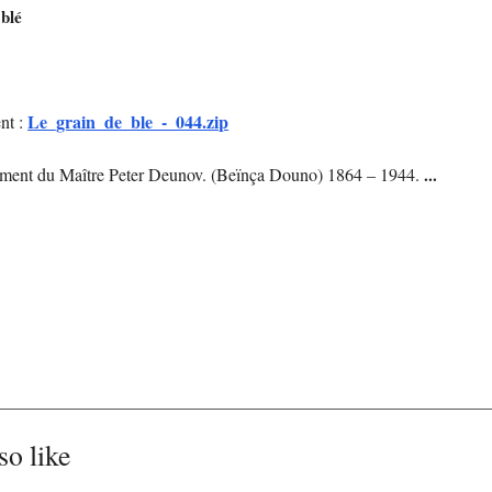
 blé
Le_grain_de_ble_-_044.zip
nt :
nement du Maître Peter Deunov. (Beïnça Douno) 1864 – 1944.
...
so like