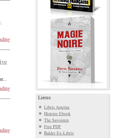
:
ading
five
ar
...
ading
Liens
Libris Aeterna
Histoire Ebook
The Savoisien
Free PDF
ading
Balder Ex-Libris