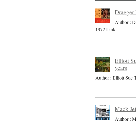
Draeger 
Author : D
1972 Link
...
Elliott S
years
Author : Elliott Sue T
Mack Jef
Author : M