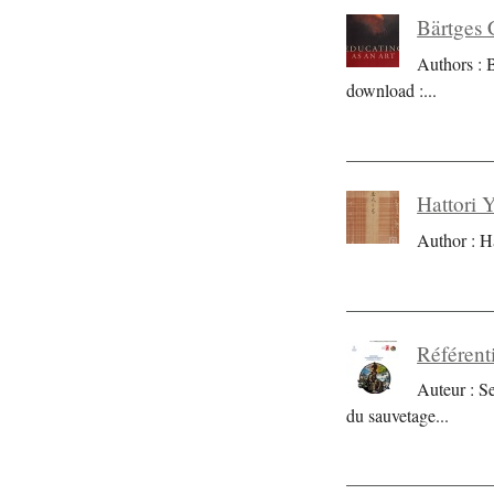
Bärtges 
Authors : 
download :
...
Hattori 
Author : H
Référent
Auteur : S
du sauvetage
...