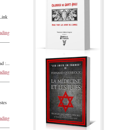
 Link
ading
ad :
...
ading
stes
ading