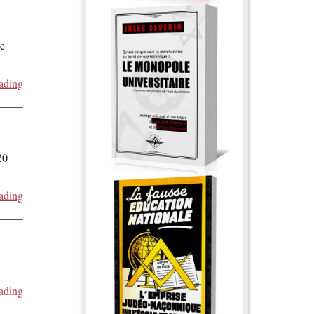
de
ading
20
ading
ading