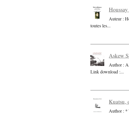
Houssay 
Auteur : H
toutes les
...
Askew Se
Author : A
Link download :
...
Kuatsu, o
Author : * 