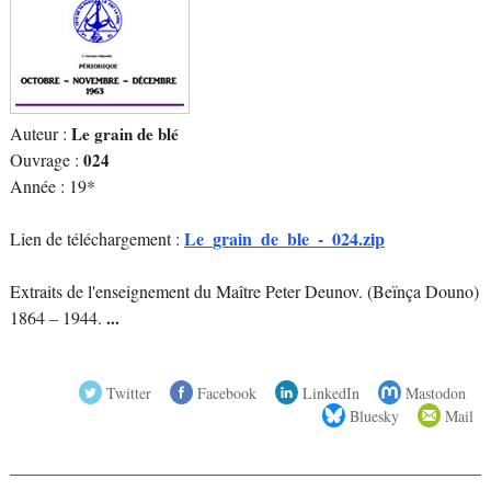
Auteur :
Le grain de blé
Ouvrage :
024
Année : 19*
Le_grain_de_ble_-_024.zip
Lien de téléchargement :
Extraits de l'enseignement du Maître Peter Deunov. (Beïnça Douno)
1864 – 1944.
...
Twitter
Facebook
LinkedIn
Mastodon
Bluesky
Mail