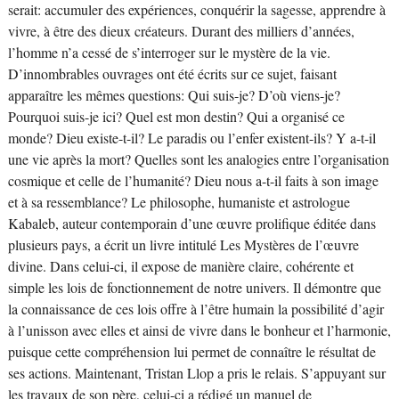
serait: accumuler des expériences, conquérir la sagesse, apprendre à
vivre, à être des dieux créateurs. Durant des milliers d’années,
l’homme n’a cessé de s’interroger sur le mystère de la vie.
D’innombrables ouvrages ont été écrits sur ce sujet, faisant
apparaître les mêmes questions: Qui suis-je? D’où viens-je?
Pourquoi suis-je ici? Quel est mon destin? Qui a organisé ce
monde? Dieu existe-t-il? Le paradis ou l’enfer existent-ils? Y a-t-il
une vie après la mort? Quelles sont les analogies entre l’organisation
cosmique et celle de l’humanité? Dieu nous a-t-il faits à son image
et à sa ressemblance? Le philosophe, humaniste et astrologue
Kabaleb, auteur contemporain d’une œuvre prolifique éditée dans
plusieurs pays, a écrit un livre intitulé Les Mystères de l’œuvre
divine. Dans celui-ci, il expose de manière claire, cohérente et
simple les lois de fonctionnement de notre univers. Il démontre que
la connaissance de ces lois offre à l’être humain la possibilité d’agir
à l’unisson avec elles et ainsi de vivre dans le bonheur et l’harmonie,
puisque cette compréhension lui permet de connaître le résultat de
ses actions. Maintenant, Tristan Llop a pris le relais. S’appuyant sur
les travaux de son père, celui-ci a rédigé un manuel de