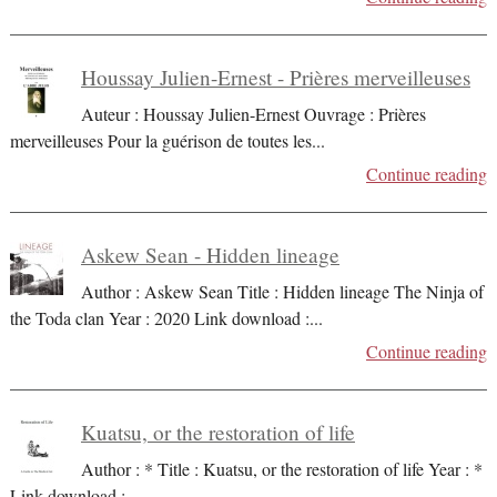
Houssay Julien-Ernest - Prières merveilleuses
Auteur : Houssay Julien-Ernest Ouvrage : Prières
merveilleuses Pour la guérison de toutes les
...
Continue reading
Askew Sean - Hidden lineage
Author : Askew Sean Title : Hidden lineage The Ninja of
the Toda clan Year : 2020 Link download :
...
Continue reading
Kuatsu, or the restoration of life
Author : * Title : Kuatsu, or the restoration of life Year : *
Link download :
...