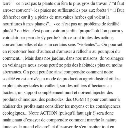
terre” - ce n’est pas la plante qui fera le plus gros du travail ? “il faut
arroser souvent”- les pluies ne suffisentelles pas aux forêts ? “ il faut
désherber car il y a pleins de mauvaises herbes qui volent la
nourritures à mes plantes”... - ce n’est pas un problème de fertilité
plutôt ? ou bien c’est pour avoir un jardin “propre” où l’on pourra y
voir clair par peur de s’y perdre? nb: ce sont toutes des actions
conventionnelles et dans un certains sens “violentes”... On pourrait
en répertorier bien d’autres et s’amuser à réfléchir au pourquoi du
comment.... Mais dans nos jardins, dans nos maisons, de voisinages
en voisinages nous avons peutêtre pris des habitudes plus ou moins
aberrantes. On peut peutêtre ainsi comprendre comment notre
société en est arrivée au mode de production agroindustriel où les
exploitants agricoles travaillent, sur des milliers d’hectares au
tracteur, un support complètement mort et doivent injecter des
produits chimiques, des pesticides, des OGM (!) pour continuer à
réaliser des profits sans considérer les moyens et les conséquences
écologiques... Notre ACTION (puisqu’il faut agir !) sera donc
maintenant d’essayer de comprendre comment marche la nature
toute seule quand elle croît et d’essayer de s’en inspirer tout en