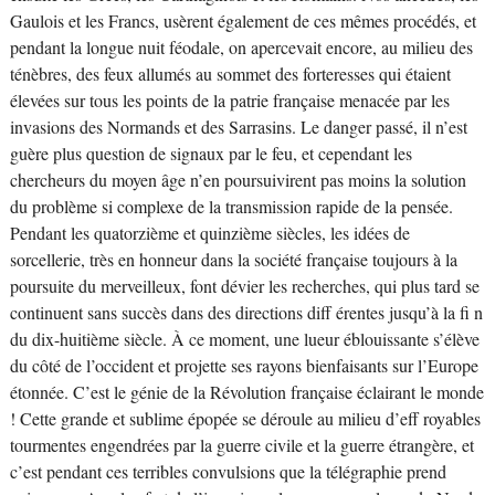
Gaulois et les Francs, usèrent également de ces mêmes procédés, et
pendant la longue nuit féodale, on apercevait encore, au milieu des
ténèbres, des feux allumés au sommet des forteresses qui étaient
élevées sur tous les points de la patrie française menacée par les
invasions des Normands et des Sarrasins. Le danger passé, il n’est
guère plus question de signaux par le feu, et cependant les
chercheurs du moyen âge n’en poursuivirent pas moins la solution
du problème si complexe de la transmission rapide de la pensée.
Pendant les quatorzième et quinzième siècles, les idées de
sorcellerie, très en honneur dans la société française toujours à la
poursuite du merveilleux, font dévier les recherches, qui plus tard se
continuent sans succès dans des directions diff érentes jusqu’à la fi n
du dix-huitième siècle. À ce moment, une lueur éblouissante s’élève
du côté de l’occident et projette ses rayons bienfaisants sur l’Europe
étonnée. C’est le génie de la Révolution française éclairant le monde
! Cette grande et sublime épopée se déroule au milieu d’eff royables
tourmentes engendrées par la guerre civile et la guerre étrangère, et
c’est pendant ces terribles convulsions que la télégraphie prend