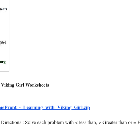
t
 Viking Girl Worksheets
eFront_-_Learning_with_Viking_Girl.zip
 Directions : Solve each problem with < less than, > Greater than or = 