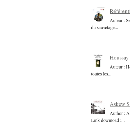
Référent
Auteur : S
du sauvetage
...
Houssay 
Auteur : H
toutes les
...
Askew Se
Author : A
Link download :
...