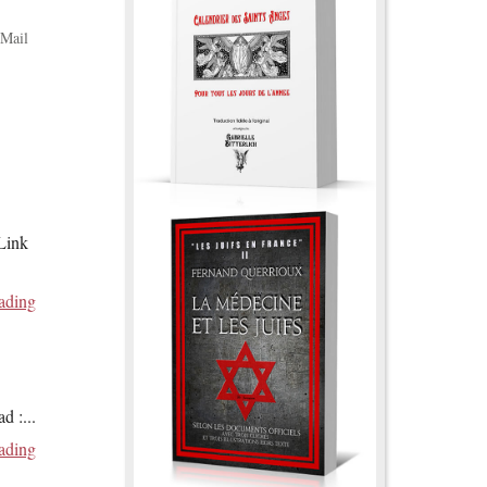
Mail
 Link
ading
ad :
...
ading