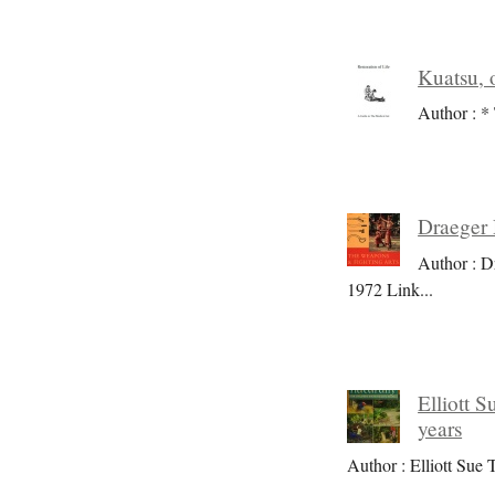
Kuatsu, o
Author : * 
Draeger 
Author : D
1972 Link
...
Elliott S
years
Author : Elliott Sue T