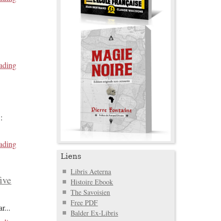
ading
:
ading
Liens
Libris Aeterna
five
Histoire Ebook
The Savoisien
Free PDF
ar
...
Balder Ex-Libris