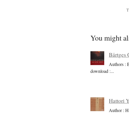
T
You might al
Bärtges 
Authors : 
download :
...
Hattori 
Author : H