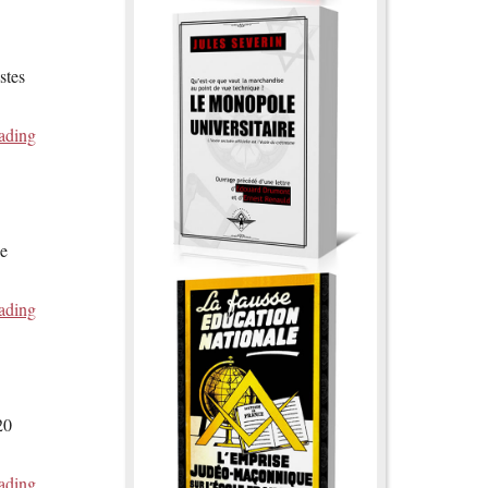
stes
ading
de
ading
20
ading