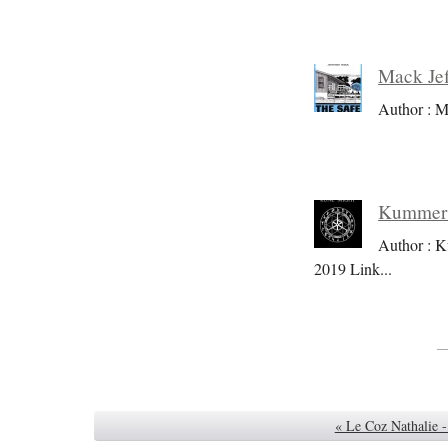
Mack Jef
Author : M
Kummer S
Author : K
2019 Link
...
« Le Coz Nathalie 