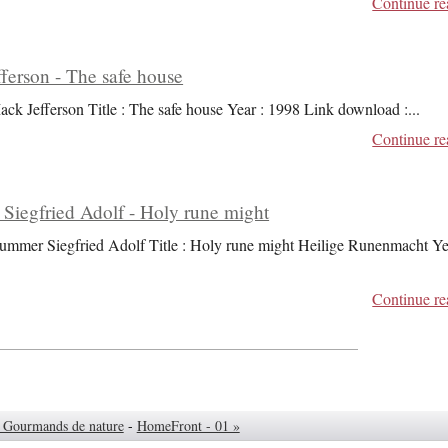
Continue re
ferson - The safe house
ack Jefferson Title : The safe house Year : 1998 Link download :
...
Continue re
iegfried Adolf - Holy rune might
ummer Siegfried Adolf Title : Holy rune might Heilige Runenmacht Ye
Continue re
- Gourmands de nature
-
HomeFront - 01 »