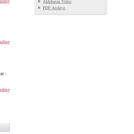
ading
Aldebaran Video
PDF Archive
ading
ar :
ading