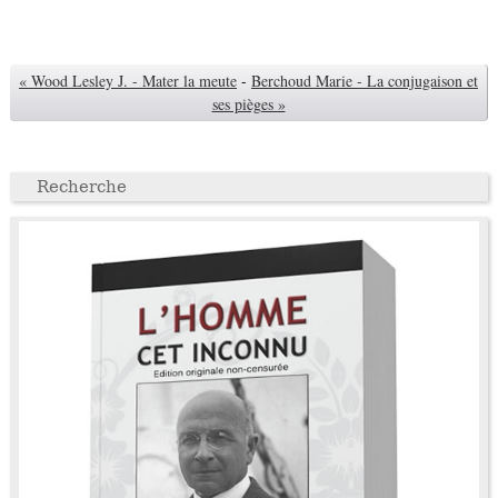
« Wood Lesley J. - Mater la meute
-
Berchoud Marie - La conjugaison et
ses pièges »
Recherche