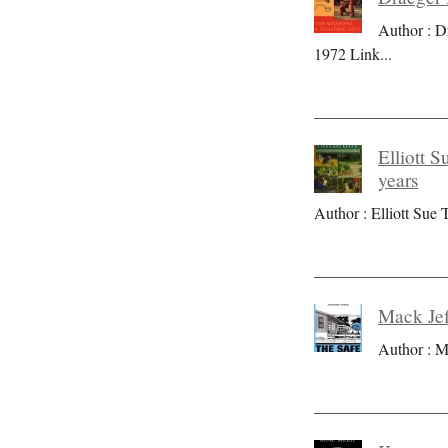
Author : D
1972 Link
...
Elliott S
years
Author : Elliott Sue T
Mack Jef
Author : M