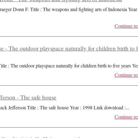
raeger Donn F. Title : The weapons and fighting arts of Indonesia Year 
Continue re
ue - The outdoor playspace naturally for children birth to 
itle : The outdoor playspace naturally for children birth to five years Ye
Continue re
ferson - The safe house
ack Jefferson Title : The safe house Year : 1998 Link download :
...
Continue re