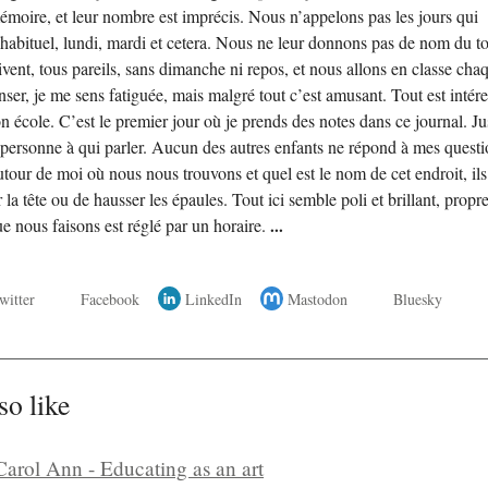
moire, et leur nombre est imprécis. Nous n’appelons pas les jours qui
habituel, lundi, mardi et cetera. Nous ne leur donnons pas de nom du to
uivent, tous pareils, sans dimanche ni repos, et nous allons en classe cha
nser, je me sens fatiguée, mais malgré tout c’est amusant. Tout est intér
on école. C’est le premier jour où je prends des notes dans ce journal. J
é personne à qui parler. Aucun des autres enfants ne répond à mes questi
ur de moi où nous nous trouvons et quel est le nom de cet endroit, ils
la tête ou de hausser les épaules. Tout ici semble poli et brillant, propre
ue nous faisons est réglé par un horaire.
...
witter
Facebook
LinkedIn
Mastodon
Bluesky
so like
Carol Ann - Educating as an art