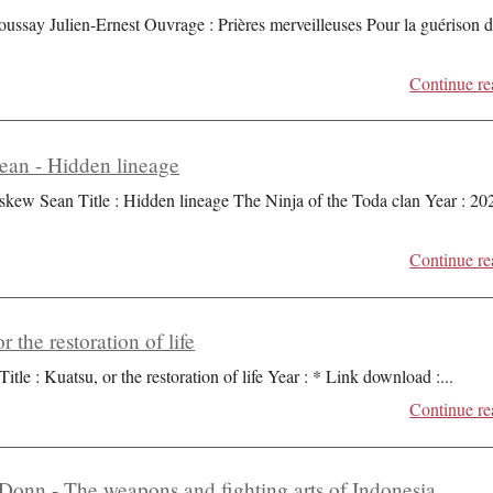
oussay Julien-Ernest Ouvrage : Prières merveilleuses Pour la guérison 
Continue re
an - Hidden lineage
skew Sean Title : Hidden lineage The Ninja of the Toda clan Year : 20
Continue re
r the restoration of life
Title : Kuatsu, or the restoration of life Year : * Link download :
...
Continue re
Donn - The weapons and fighting arts of Indonesia