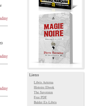
de
ading
20
ading
Liens
Libris Aeterna
Histoire Ebook
ading
The Savoisien
Free PDF
Balder Ex-Libris