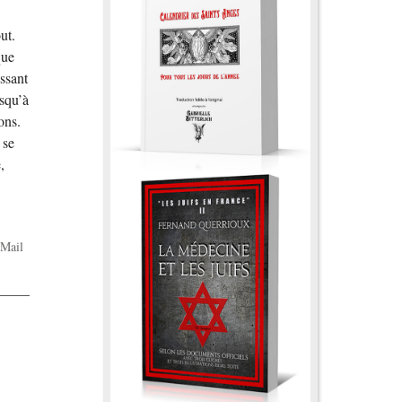
ut.
que
essant
usqu’à
ons.
 se
,
Mail