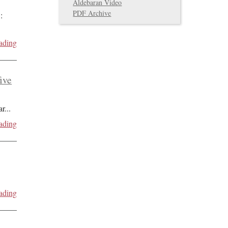
Aldebaran Video
PDF Archive
:
ading
five
ar
...
ading
ading