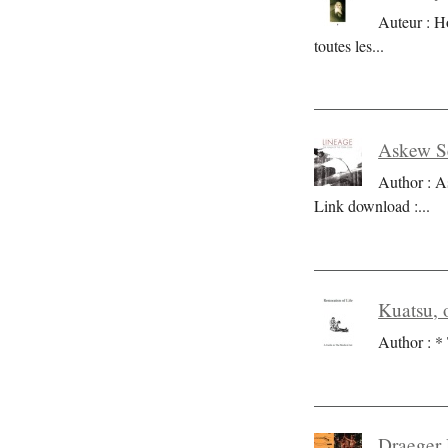
Auteur : H
toutes les
...
Askew Se
Author : A
Link download :
...
Kuatsu, o
Author : * 
Draeger 