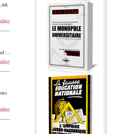
 Link
ading
ad :
...
ading
stes
ading