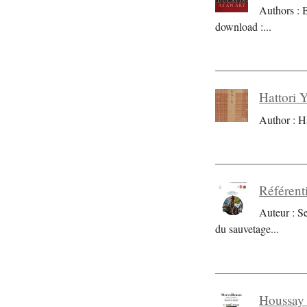
Authors : 
download :
...
Hattori 
Author : H
Référent
Auteur : S
du sauvetage
...
Houssay 