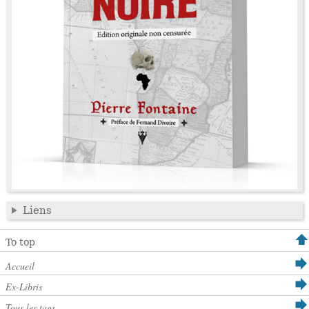
Liens
To top
Accueil
Ex-Libris
Tous les tags