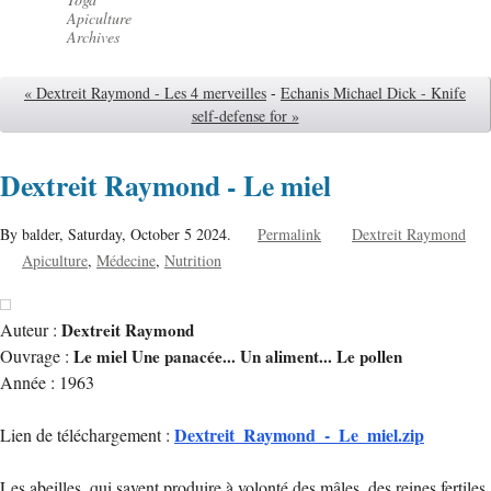
Apiculture
Archives
« Dextreit Raymond - Les 4 merveilles
-
Echanis Michael Dick - Knife
self-defense for »
Dextreit Raymond - Le miel
By balder,
Saturday, October 5 2024.
Permalink
Dextreit Raymond
Apiculture
Médecine
Nutrition
Auteur :
Dextreit Raymond
Ouvrage :
Le miel Une panacée... Un aliment... Le pollen
Année : 1963
Dextreit_Raymond_-_Le_miel.zip
Lien de téléchargement :
Les abeilles, qui savent produire à volonté des mâles, des reines fertiles