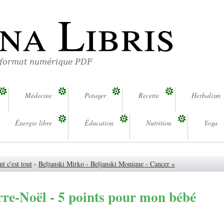
na Libris
 format numérique PDF
Médecine
Potager
Recette
Herbalism
Énergie libre
Éducation
Nutrition
Yoga
t c'est tout
-
Beljanski Mirko - Beljanski Monique - Cancer »
rre-Noël - 5 points pour mon bébé