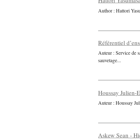
Hattori Yasumasa
Author : Hattori Yas
Référentiel d’en
Auteur : Service de 
sauvetage
...
Houssay Julien-Er
Auteur : Houssay Juli
Askew Sean - Hi