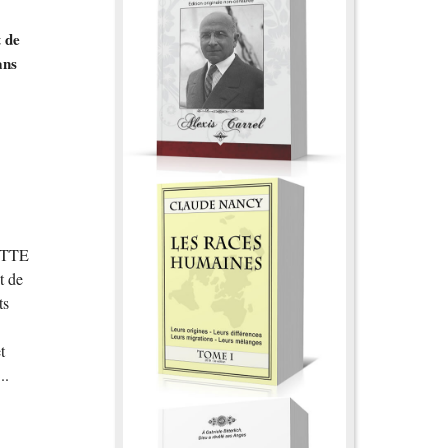
t de
ans
LATTE
t de
ts
t
..