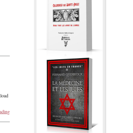
nload
ading