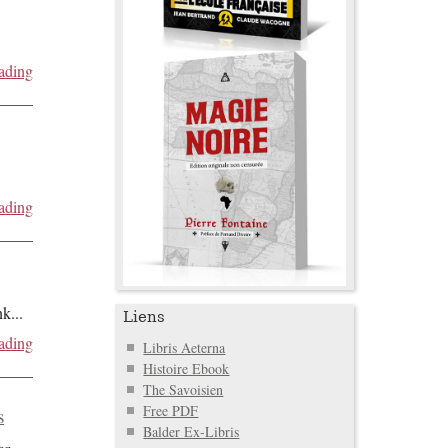
ading
ading
nk
...
Liens
ading
Libris Aeterna
Histoire Ebook
The Savoisien
Free PDF
s
Balder Ex-Libris