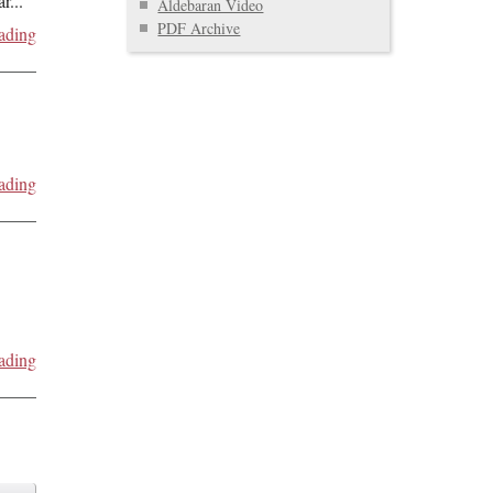
ar
...
Aldebaran Video
PDF Archive
ading
ading
ading