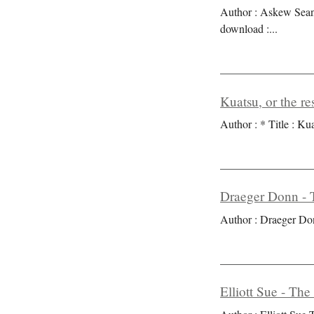
Author : Askew Sean 
download :
...
Kuatsu, or the res
Author : * Title : Kua
Draeger Donn - T
Author : Draeger Don
Elliott Sue - The