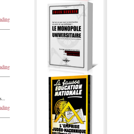
ading
ading
s
...
ading