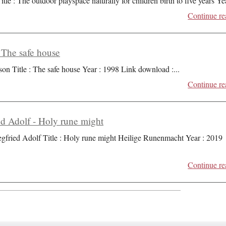
itle : The outdoor playspace naturally for children birth to five years Ye
Continue re
 The safe house
son Title : The safe house Year : 1998 Link download :
...
Continue re
d Adolf - Holy rune might
fried Adolf Title : Holy rune might Heilige Runenmacht Year : 2019
Continue re