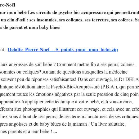
rre-Noël
our mon bébé Les circuits de psycho-bio-acupressure qui permettron
 clin d’œil : ses insomnies, ses coliques, ses terreurs, ses colères. S
s de parent et mon baby blues
Delatte_Pierre-Noel_-_5_points_pour_mon_bebe.zip
nt :
aux angoisses de son bébé ? Comment mettre fin à ses peurs, colères,
insomnies ou coliques? Autant de questions auxquelles la médecine
te souvent peu de réponses satisfaisantes! Dans cet ouvrage, le Dr DE
chnique révolutionnaire: la Psycho-Bio-Acupressure (P.B.A.), qui perme
uement toutes les émotions négatives par la seule pression de cinq poin
apprendrez à appliquer cette technique à votre bébé, et à vous-même,
férant aux photographies qui illustrent cet ouvrage, et cela avec un effe
rez-vous à bout de ses peurs, de ses terreurs nocturnes, de ses coliques.
pres angoisses et du baby blues de la maman ! Un livre salutaire,
nes parents et à leur bébé !
...