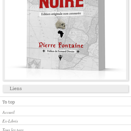
Liens
To top
Accueil
Ex-Libris
Tous les tags