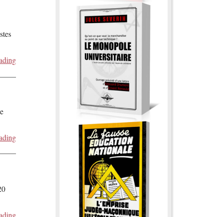
stes
ading
de
ading
20
ading