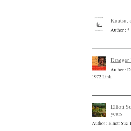
Kuatsu, o
Author : * 
Draeger 
Author : D
1972 Link
...
Elliott S
years
Author : Elliott Sue T