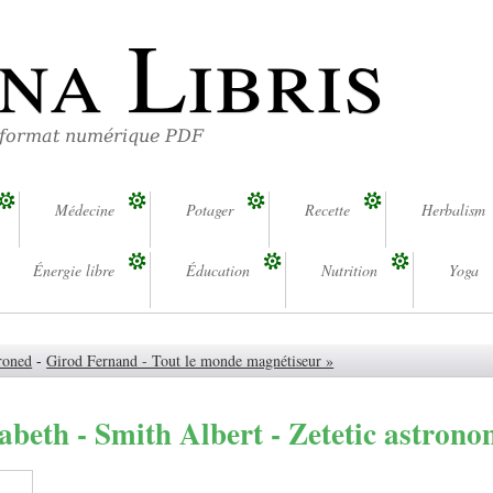
na Libris
 format numérique PDF
Médecine
Potager
Recette
Herbalism
Énergie libre
Éducation
Nutrition
Yoga
roned
-
Girod Fernand - Tout le monde magnétiseur »
abeth - Smith Albert - Zetetic astron