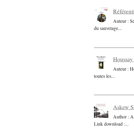
Référent
Auteur : S
du sauvetage
...
Houssay 
Auteur : H
toutes les
...
Askew Se
Author : A
Link download :
...