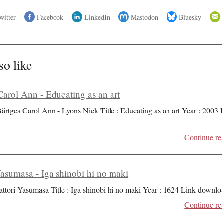
witter
Facebook
LinkedIn
Mastodon
Bluesky
so like
Carol Ann - Educating as an art
Bärtges Carol Ann - Lyons Nick Title : Educating as an art Year : 2003
Continue re
Yasumasa - Iga shinobi hi no maki
attori Yasumasa Title : Iga shinobi hi no maki Year : 1624 Link downlo
Continue re