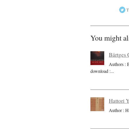
T
You might al
Bärtges 
Authors : 
download :
...
Hattori 
Author : H