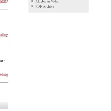
ading
Aldebaran Video
PDF Archive
ading
ar :
ading