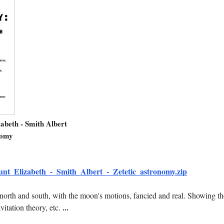
zabeth - Smith Albert
nomy
unt_Elizabeth_-_Smith_Albert_-_Zetetic_astronomy.zip
 north and south, with the moon's motions, fancied and real. Showing th
vitation theory, etc.
...