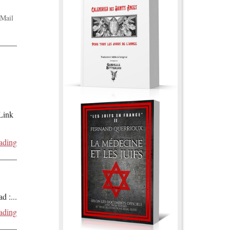
Mail
 Link
ading
ad :
...
ading