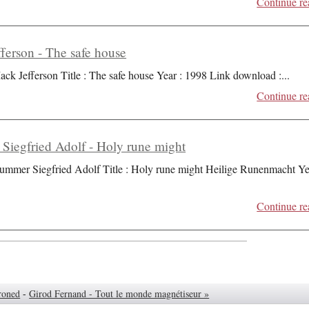
Continue re
ferson - The safe house
ack Jefferson Title : The safe house Year : 1998 Link download :
...
Continue re
iegfried Adolf - Holy rune might
ummer Siegfried Adolf Title : Holy rune might Heilige Runenmacht Ye
Continue re
roned
-
Girod Fernand - Tout le monde magnétiseur »