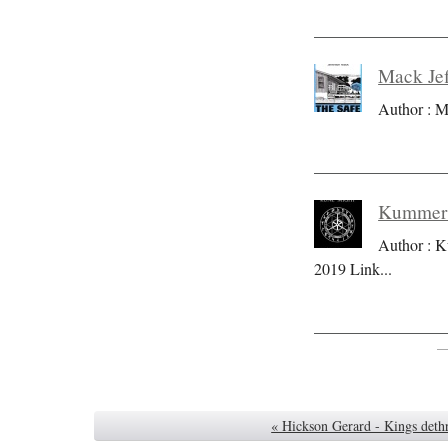
Mack Jef
Author : M
Kummer S
Author : K
2019 Link
...
« Hickson Gerard - Kings deth