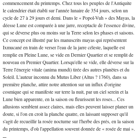
commencement du printemps. Chez tous les peuples de l'Antiquite
le calendrier était établi sur l'année lunaire de 354 jours, selon un
cycle de 27 à 29 jours et demi. Dans le « Popol-Vuh » des Mayas, la
déesse Lune est comparée à une jarre, receptacle de l'essence divine,
qui se déverse plus ou moins sur la Terre selon les phases et saisons.
Ce concept est illustré par les manuscrits mayas qui représentent
Ixmucané en train de verser l'eau de la jarre céleste, laquelle est
remplie en Pleine Lune, se vide en Dernier Quartier et se remplit de
nouveau en Premier Quartier. Lorsqu'elle se vide, elle déverse sur la
Terre l'énergie vitale (anima mundi) tirée des autres planètes et du
Soleil. L'auteur inconnu du Mutus Liber (Altus ? 1760), dans sa
première planche, attire notre attention sur un influx d'origine
cosmique qui se manifeste sur terre la nuit, par un ciel serein et la
Lune bien apparente, en la saison ou fleurissent les roses... Ces
allusions semblent assez claires, mais elles peuvent laisser planer un
doute, si l'on en croit la planche quatre, en laissant supposer qu'il
s'agit de recueillir la rosée nocturne sur l'herbe des prés, en la saison
du printemps, d'où l'appellation souvent donnée de « rosée de mai ».
...