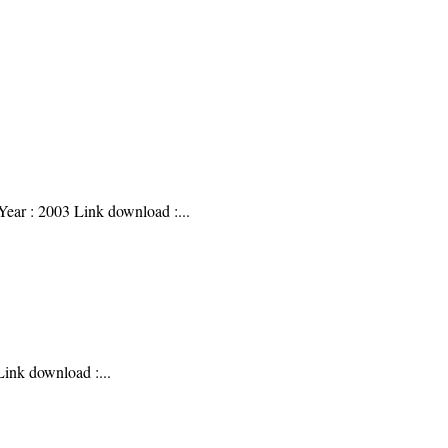
 Year : 2003 Link download :
...
 Link download :
...