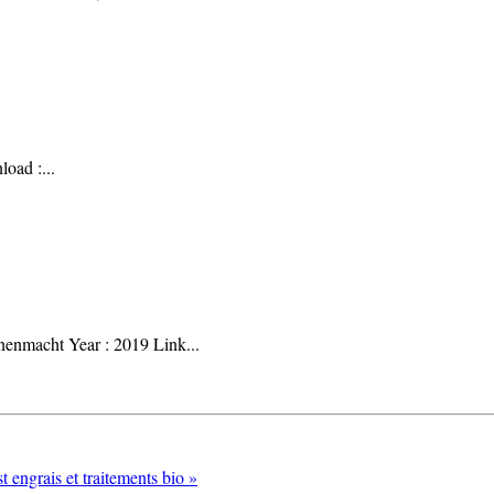
load :
...
unenmacht Year : 2019 Link
...
engrais et traitements bio »