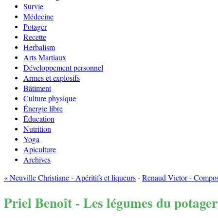
Survie
Médecine
Potager
Recette
Herbalism
Arts Martiaux
Développement personnel
Armes et explosifs
Bâtiment
Culture physique
Énergie libre
Éducation
Nutrition
Yoga
Apiculture
Archives
« Neuville Christiane - Apéritifs et liqueurs
-
Renaud Victor - Compost 
Priel Benoît - Les légumes du potager