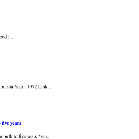
oad :
...
donesia Year : 1972 Link
...
 five years
n birth to five years Year
...