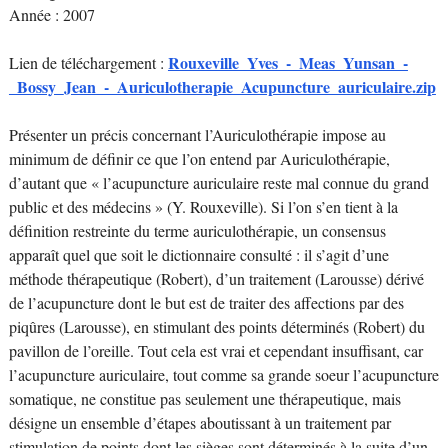
Année : 2007
Rouxeville_Yves_-_Meas_Yunsan_-
Lien de téléchargement :
_Bossy_Jean_-_Auriculotherapie_Acupuncture_auriculaire.zip
Présenter un précis concernant l’Auriculothérapie impose au
minimum de définir ce que l’on entend par Auriculothérapie,
d’autant que « l’acupuncture auriculaire reste mal connue du grand
public et des médecins » (Y. Rouxeville). Si l’on s’en tient à la
définition restreinte du terme auriculothérapie, un consensus
apparaît quel que soit le dictionnaire consulté : il s’agit d’une
méthode thérapeutique (Robert), d’un traitement (Larousse) dérivé
de l’acupuncture dont le but est de traiter des affections par des
piqûres (Larousse), en stimulant des points déterminés (Robert) du
pavillon de l’oreille. Tout cela est vrai et cependant insuffisant, car
l’acupuncture auriculaire, tout comme sa grande soeur l’acupuncture
somatique, ne constitue pas seulement une thérapeutique, mais
désigne un ensemble d’étapes aboutissant à un traitement par
stimulation de points dont les sièges sont déterminés à la suite d’un