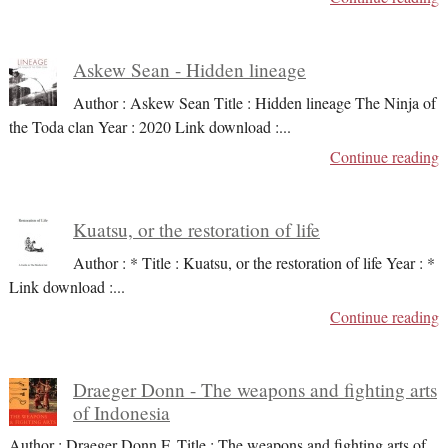
Askew Sean - Hidden lineage
Author : Askew Sean Title : Hidden lineage The Ninja of
the Toda clan Year : 2020 Link download :
...
Continue reading
Kuatsu, or the restoration of life
Author : * Title : Kuatsu, or the restoration of life Year : *
Link download :
...
Continue reading
Draeger Donn - The weapons and fighting arts
of Indonesia
Author : Draeger Donn F. Title : The weapons and fighting arts of