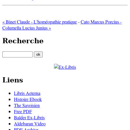
« Binet Claude - L'homéopathie pratique
-
Cato Marcus Porcius -
Columella Lucius Junius »
Recherche
Liens
Libris Aeterna
Histoire Ebook
The Savoisien
Free PDF
Balder Ex-Libris
Aldebaran Video
PDF Archive