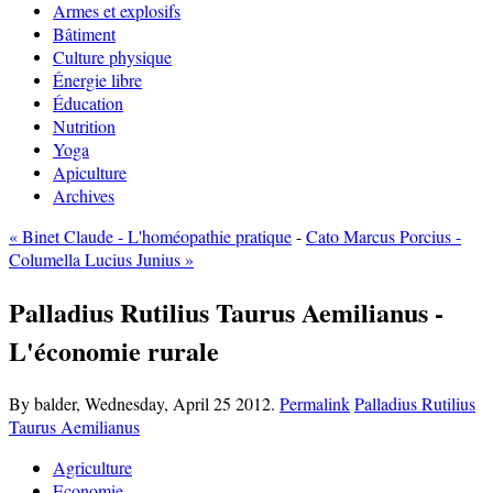
Armes et explosifs
Bâtiment
Culture physique
Énergie libre
Éducation
Nutrition
Yoga
Apiculture
Archives
« Binet Claude - L'homéopathie pratique
-
Cato Marcus Porcius -
Columella Lucius Junius »
Palladius Rutilius Taurus Aemilianus -
L'économie rurale
By balder,
Wednesday, April 25 2012.
Permalink
Palladius Rutilius
Taurus Aemilianus
Agriculture
Economie