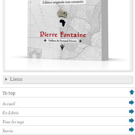
Liens
To top
Accueil
Ex-Libris
Tous les tags
Survie