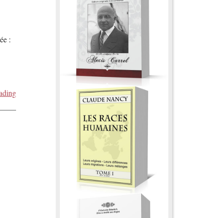
ée :
ading