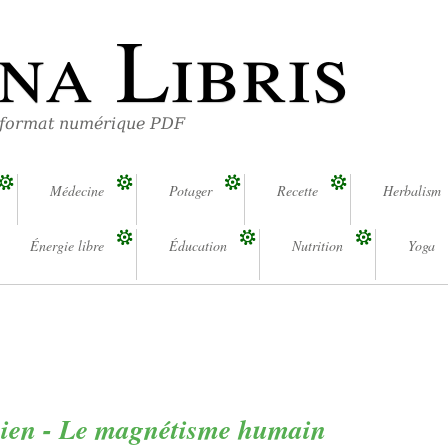
na Libris
 format numérique PDF
Médecine
Potager
Recette
Herbalism
Énergie libre
Éducation
Nutrition
Yoga
ien - Le magnétisme humain