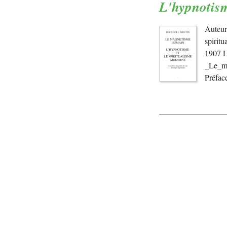
L'hypnotism
Auteur
spirit
1907 L
_Le_ma
Préfac