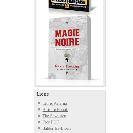
Liens
Libris Aeterna
Histoire Ebook
The Savoisien
Free PDF
Balder Ex-Libris