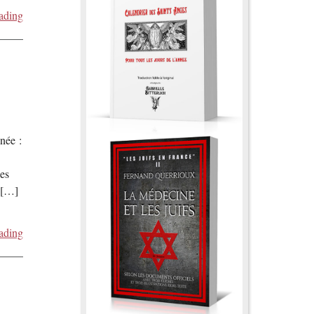
ading
née :
es
s […]
ading