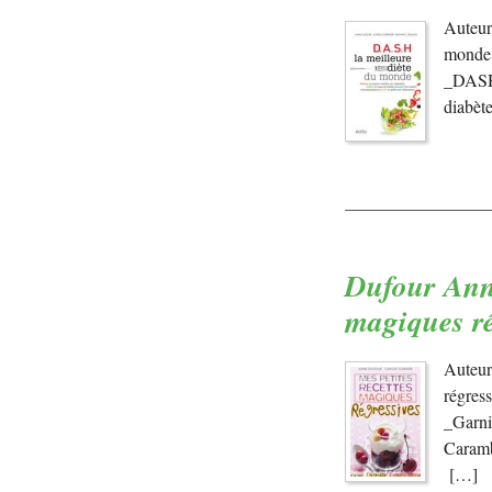
Auteur
monde 
_DASH.z
diabèt
Dufour Anne
magiques ré
Auteur
régres
_Garni
Caramb
[…]