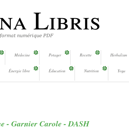
na Libris
 format numérique PDF
Médecine
Potager
Recette
Herbalism
Énergie libre
Éducation
Nutrition
Yoga
e - Garnier Carole - DASH