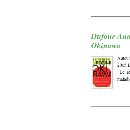
Dufour Anne
Okinawa
Auteur
2005 L
_Le_re
maladi