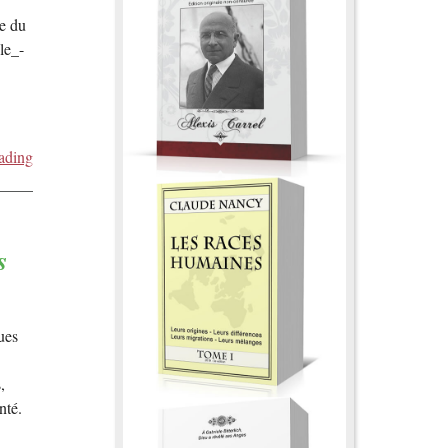
e du
le_-
ading
s
ues
,
nté.