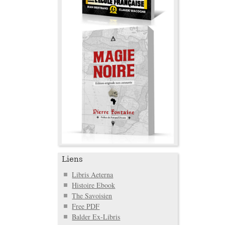
Liens
Libris Aeterna
Histoire Ebook
The Savoisien
Free PDF
Balder Ex-Libris