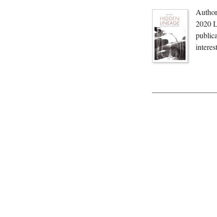
Author
2020 L
publica
interes