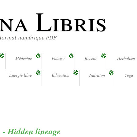
na Libris
 format numérique PDF
Médecine
Potager
Recette
Herbalism
Énergie libre
Éducation
Nutrition
Yoga
 - Hidden lineage