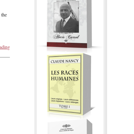
:
 the
ading