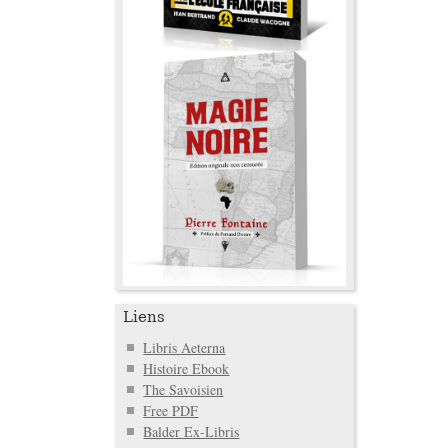
Liens
Libris Aeterna
Histoire Ebook
The Savoisien
Free PDF
Balder Ex-Libris