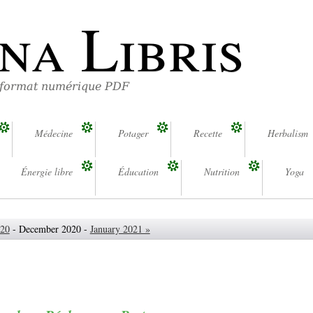
na Libris
 format numérique PDF
Médecine
Potager
Recette
Herbalism
Énergie libre
Éducation
Nutrition
Yoga
020
- December 2020 -
January 2021 »