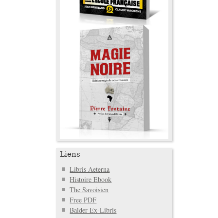
Liens
Libris Aeterna
Histoire Ebook
The Savoisien
Free PDF
Balder Ex-Libris